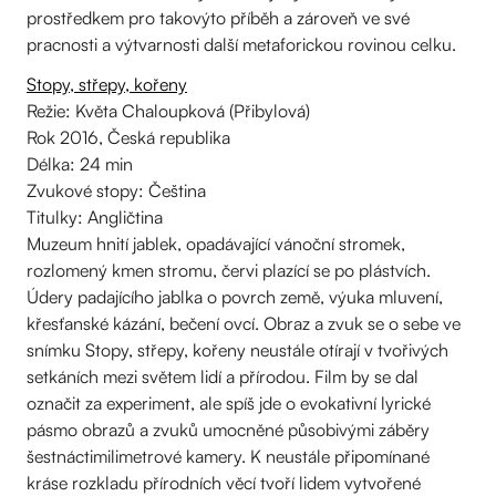
prostředkem pro takovýto příběh a zároveň ve své
pracnosti a výtvarnosti další metaforickou rovinou celku.
Stopy, střepy, kořeny
Režie: Květa Chaloupková (Přibylová)
Rok 2016, Česká republika
Délka: 24 min
Zvukové stopy: Čeština
Titulky: Angličtina
Muzeum hnití jablek, opadávající vánoční stromek,
rozlomený kmen stromu, červi plazící se po plástvích.
Údery padajícího jablka o povrch země, výuka mluvení,
křesťanské kázání, bečení ovcí. Obraz a zvuk se o sebe ve
snímku Stopy, střepy, kořeny neustále otírají v tvořivých
setkáních mezi světem lidí a přírodou. Film by se dal
označit za experiment, ale spíš jde o evokativní lyrické
pásmo obrazů a zvuků umocněné působivými záběry
šestnáctimilimetrové kamery. K neustále připomínané
kráse rozkladu přírodních věcí tvoří lidem vytvořené