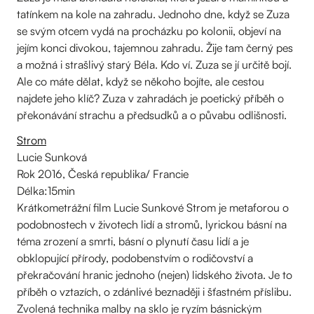
tatínkem na kole na zahradu. Jednoho dne, když se Zuza
se svým otcem vydá na procházku po kolonii, objeví na
jejím konci divokou, tajemnou zahradu. Žije tam černý pes
a možná i strašlivý starý Béla. Kdo ví. Zuza se jí určitě bojí.
Ale co máte dělat, když se někoho bojíte, ale cestou
najdete jeho klíč? Zuza v zahradách je poetický příběh o
překonávání strachu a předsudků a o půvabu odlišnosti.
Strom
Lucie Sunková
Rok 2016, Česká republika/ Francie
Délka:15min
Krátkometrážní film Lucie Sunkové Strom je metaforou o
podobnostech v životech lidí a stromů, lyrickou básní na
téma zrození a smrti, básní o plynutí času lidí a je
obklopující přírody, podobenstvím o rodičovství a
překračování hranic jednoho (nejen) lidského života. Je to
příběh o vztazích, o zdánlivé beznaději i šťastném příslibu.
Zvolená technika malby na sklo je ryzím básnickým