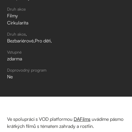
Druh akce
Filmy
Cirkularita
Druh akce
Bezbariérové
Pro děti
Vstupné
zdarma
Doprovodný program
Ne
Ve spolupráci
s VOD platformou
DAFilms
uvádíme pásmo
krátkých filmů s tématem zahrady a rostlin.