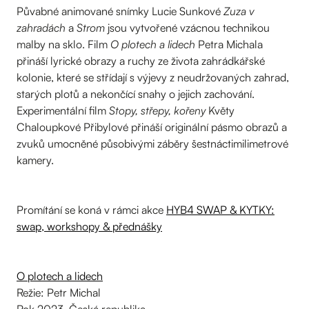
Půvabné animované snímky Lucie Sunkové
Zuza v
zahradách
a
Strom
jsou vytvořené vzácnou technikou
malby na sklo. Film
O plotech a lidech
Petra Michala
přináší lyrické obrazy a ruchy ze života zahrádkářské
kolonie, které se střídají s výjevy z neudržovaných zahrad,
starých plotů a nekončící snahy o jejich zachování.
Experimentální film
Stopy, střepy, kořeny
Květy
Chaloupkové Přibylové přináší originální pásmo obrazů a
zvuků umocněné působivými záběry šestnáctimilimetrové
kamery.
Promítání se koná v rámci akce
HYB4 SWAP & KYTKY:
swap, workshopy & přednášky
O plotech a lidech
Režie: Petr Michal