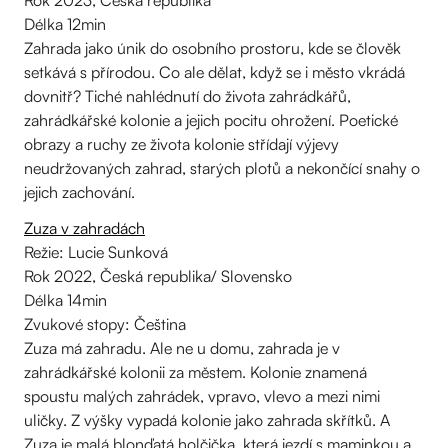
Rok 2023, Česká republika
Délka 12min
Zahrada jako únik do osobního prostoru, kde se člověk
setkává s přírodou. Co ale dělat, když se i město vkrádá
dovnitř? Tiché nahlédnutí do života zahrádkářů,
zahrádkářské kolonie a jejich pocitu ohrožení. Poetické
obrazy a ruchy ze života kolonie střídají výjevy
neudržovaných zahrad, starých plotů a nekončící snahy o
jejich zachování.
Zuza v zahradách
Režie: Lucie Sunková
Rok 2022, Česká republika/ Slovensko
Délka 14min
Zvukové stopy: Čeština
Zuza má zahradu. Ale ne u domu, zahrada je v
zahrádkářské kolonii za městem. Kolonie znamená
spoustu malých zahrádek, vpravo, vlevo a mezi nimi
uličky. Z výšky vypadá kolonie jako zahrada skřítků. A
Zuza je malá blonďatá holčička, která jezdí s maminkou a