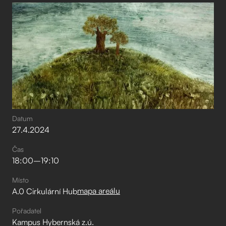
Datum
27
.
4
.
2024
Čas
18:00
–⁠
19:10
Místo
mapa areálu
A.0 Cirkulární Hub
Pořadatel
Kampus Hybernská z.ú.