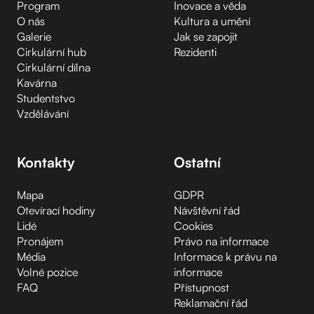
Program
Inovace a věda
O nás
Kultura a umění
Galerie
Jak se zapojit
Cirkulární hub
Rezidenti
Cirkulární dílna
Kavárna
Studentstvo
Vzdělávání
Kontakty
Ostatní
Mapa
GDPR
Otevírací hodiny
Návštěvní řád
Lidé
Cookies
Pronájem
Právo na informace
Média
Informace k právu na
Volné pozice
informace
FAQ
Přístupnost
Reklamační řád