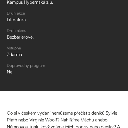
Kampus Hybernská z.ú.
Druh akce
Literatura
Druh akce
Bezbariérové
Vstupné
Zdarma
Doprovodný program
Ne
Co si v českém vydání nemůžeme přečíst z deníků Sylvie
Plath nebo Virginie Woolf? Nahlížíme Máchu anebo
Němcovou jinak, když známe jejich dopisy nebo deníky? A