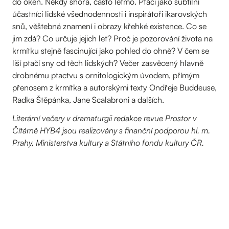
do oken. Někdy shora, často letmo. Ptáci jako subtilní
účastníci lidské všednodennosti i inspirátoři ikarovských
snů, věštebná znamení i obrazy křehké existence. Co se
jim zdá? Co určuje jejich let? Proč je pozorování života na
krmítku stejně fascinující jako pohled do ohně? V čem se
liší ptačí sny od těch lidských? Večer zasvěcený hlavně
drobnému ptactvu s ornitologickým úvodem, přímým
přenosem z krmítka a autorskými texty Ondřeje Buddeuse,
Radka Štěpánka, Jane Scalabroni a dalších.
Literární večery v dramaturgii redakce revue Prostor v
Čítárně HYB4 jsou realizovány s finanční podporou hl. m.
Prahy, Ministerstva kultury a Státního fondu kultury ČR.