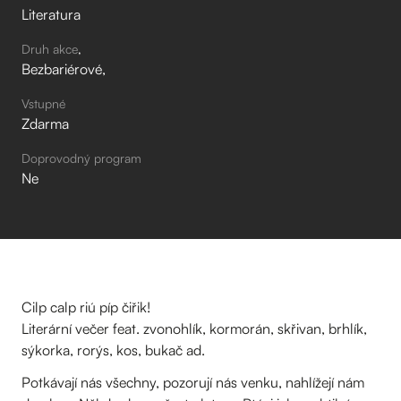
Literatura
Druh akce
Bezbariérové
Vstupné
Zdarma
Doprovodný program
Ne
Cilp calp riú píp čiřik!
Literární večer feat. zvonohlík, kormorán, skřivan, brhlík,
sýkorka, rorýs, kos, bukač ad.
Potkávají nás všechny, pozorují nás venku, nahlížejí nám