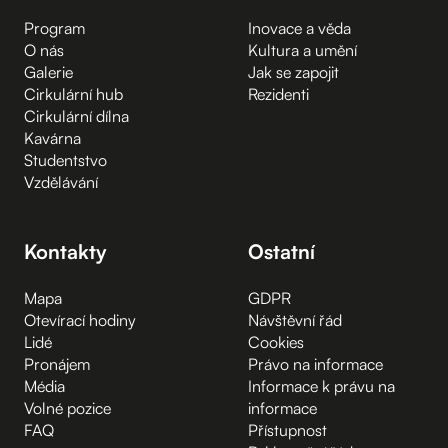
Program
Inovace a věda
O nás
Kultura a umění
Galerie
Jak se zapojit
Cirkulární hub
Rezidenti
Cirkulární dílna
Kavárna
Studentstvo
Vzdělávání
Kontakty
Ostatní
Mapa
GDPR
Otevírací hodiny
Návštěvní řád
Lidé
Cookies
Pronájem
Právo na informace
Média
Informace k právu na
Volné pozice
informace
FAQ
Přístupnost