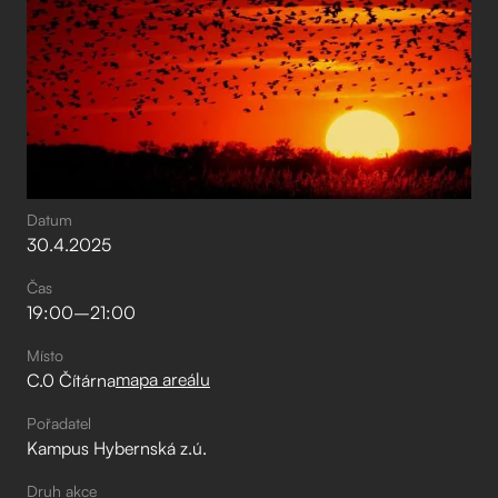
Datum
30
.
4
.
2025
Čas
19:00
–⁠
21:00
Místo
mapa areálu
C.0 Čítárna
Pořadatel
Kampus Hybernská z.ú.
Druh akce