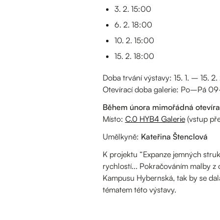
3. 2. 15:00
6. 2. 18:00
10. 2. 15:00
15. 2. 18:00
Doba trvání výstavy: 15. 1. – 15. 2
Otevírací doba galerie: Po–Pá 0
Během února mimořádná otevírací 
Místo:
C.0 HYB4 Galerie
(vstup př
Umělkyně:
Kateřina Štenclová
K projektu “Expanze jemných struk
rychlostí... Pokračováním malby z
Kampusu Hybernská, tak by se dala 
tématem této výstavy.