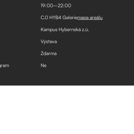
19:00
–⁠
22:00
C.0 HYB4 Galerie
mapa areálu
Kampus Hybernská z.ú.
Výstava
Zdarma
gram
Ne