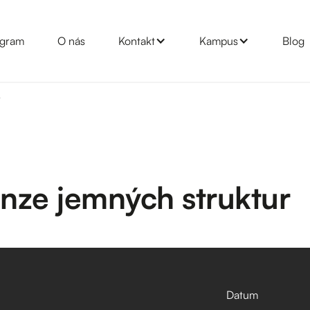
gram
O nás
Kontakt
Kampus
Blog
r
nze jemných struktur
Datum