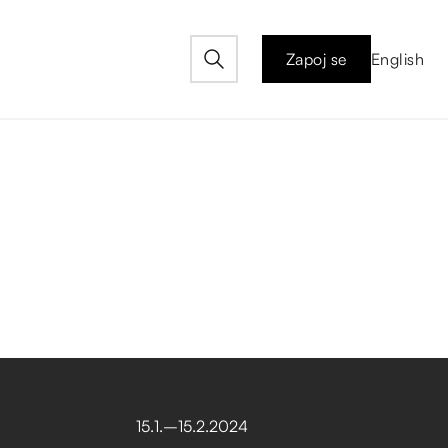
Zapoj se
English
15
.
1
.
–⁠
15
.
2
.
2024