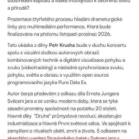
soustředění kapitálu a lidské lhostejnosti k okolnímu světu
a přírodě?
Prezentace čtyřletého procesu hledání dramaturgické
linky pro multimediální performance. Která bude
finalizována na přelomu listopad-prosinec 2026.
Tato ukázka z dílny
Petr Krusha
bude v duchu koncertu
spolu s vizuální složkou autorových obrazů
kombinovaných technik a digitální vizualizace pohybu a
zvuku (videotracking) a následné synchronizace zvuku,
pohybu, světla a obrazu s využitím open source
programovacího jazyka Pure Data Ex.
Autor čerpá především z odkazu díla Ernsta Jungera
Svěcení jara a ze vzniku moderní doby, která se týká
zásadní proměny společnosti na počátku 20 století,
hlavně díky "Druhé" průmyslové revoluci, akcelerující
industrializace a hlavně První světové válce. Ve spojitosti k
zamyšlení o rituálech oběti, smrti a života. S odkazem na
skandální uvedení Stravinského baletu Svěcení jara v