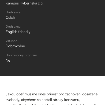
Kampus Hybernská z.ú.
Druh akce
Ostatní
Druh akce
English friendly
Vstupné
Dobrovolné
Doprovodný program
Ne
Jakou oběť musíme dnes přinést pro zachování dosažené
svobody, abychom se nestali otroky konzumu,