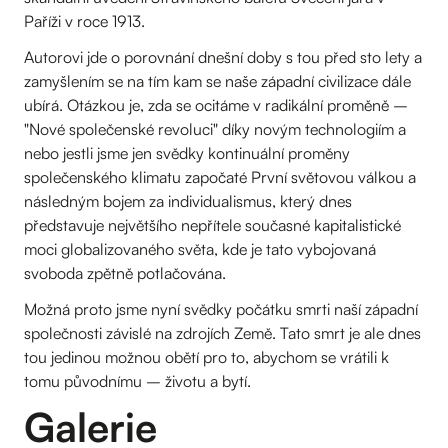
Paříži v roce 1913.
Autorovi jde o porovnání dnešní doby s tou před sto lety a
zamyšlením se na tím kam se naše západní civilizace dále
ubírá. Otázkou je, zda se ocitáme v radikální proměně –
"Nové společenské revoluci" díky novým technologiím a
nebo jestli jsme jen svědky kontinuální proměny
společenského klimatu započaté První světovou válkou a
následným bojem za individualismus, který dnes
představuje největšího nepřítele současné kapitalistické
moci globalizovaného světa, kde je tato vybojovaná
svoboda zpětně potlačována.
Možná proto jsme nyní svědky počátku smrti naší západní
společnosti závislé na zdrojích Země. Tato smrt je ale dnes
tou jedinou možnou obětí pro to, abychom se vrátili k
tomu původnímu – životu a bytí.
Galerie