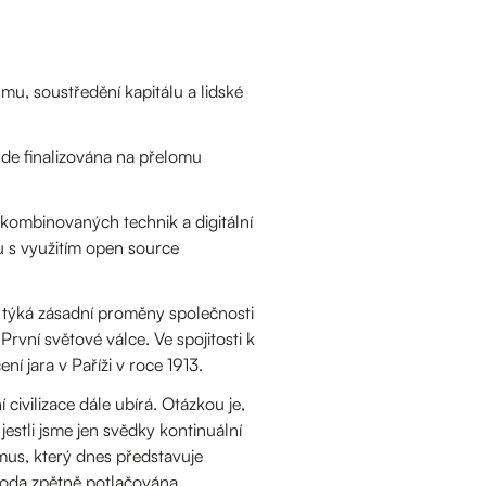
u, soustředění kapitálu a lidské
ude finalizována na přelomu
kombinovaných technik a digitální
u s využitím open source
e týká zásadní proměny společnosti
První světové válce. Ve spojitosti k
í jara v Paříži v roce 1913.
civilizace dále ubírá. Otázkou je,
stli jsme jen svědky kontinuální
us, který dnes představuje
voboda zpětně potlačována.