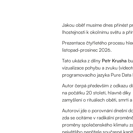
Jakou oběť musíme dnes přinést pr
lhostejnosti k okolnímu světu a pří
Prezentace čtyřletého procesu hle
listopad-prosinec 2026.
Tato ukázka z dílny
Petr Krusha
bud
vizualizace pohybu a zvuku (videot
programovacího jazyka Pure Data 
Autor čerpá především z odkazu díl
na počátku 20 století, hlavně díky 
zamyšlení o rituálech oběti, smrti 
Autorovi jde o porovnání dnešní dob
zda se ocitáme v radikální proměně
proměny společenského klimatu zap
největšího nepřítele současné kapi