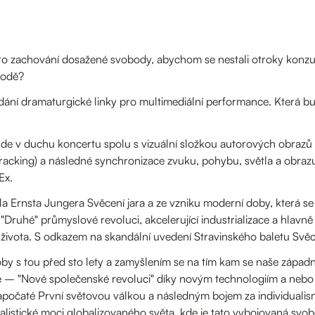
o zachování dosažené svobody, abychom se nestali otroky konzum
rodě?
dání dramaturgické linky pro multimediální performance. Která b
e v duchu koncertu spolu s vizuální složkou autorových obrazů 
racking) a následné synchronizace zvuku, pohybu, světla a obraz
Ex.
a Ernsta Jungera Svěcení jara a ze vzniku moderní doby, která s
"Druhé" průmyslové revoluci, akcelerující industrializace a hlavně 
a života. S odkazem na skandální uvedení Stravinského baletu Svěcen
y s tou před sto lety a zamyšlením se na tím kam se naše západní 
 – "Nové společenské revoluci" díky novým technologiím a nebo je
očaté První světovou válkou a následným bojem za individualism
talistické moci globalizovaného světa, kde je tato vybojovaná s