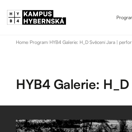
Progra
Home
/
Program
/
HYB4 Galerie: H_D Svěcení Jara | perf
HYB4 Galerie: H_D 