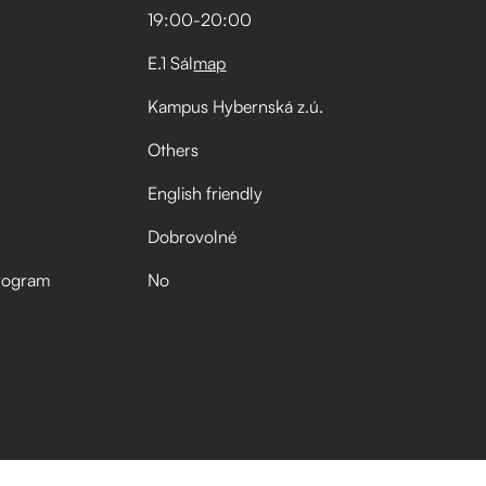
19:00
-
20:00
E.1 Sál
map
Kampus Hybernská z.ú.
Others
English friendly
Dobrovolné
rogram
No