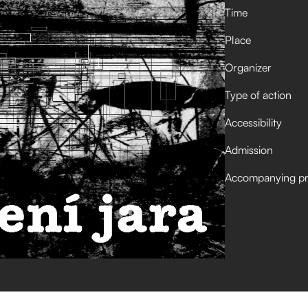
Time
Place
Organizer
Type of action
Accessibility
Admission
Accompanying p