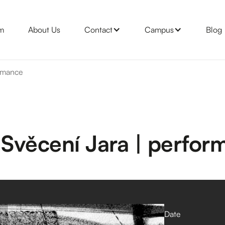
m
About Us
Contact
Campus
Blog
ormance
Svěcení Jara | perfor
Date