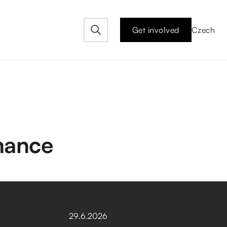
Get involved
Czech
mance
29
.
6
.
2026