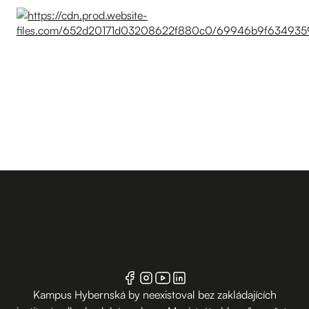
Kampus Hybernská by neexistoval bez zakládajících