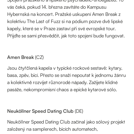
vás čeká, pokud 14. března zavítáte do Kampusu
Hybernská na koncert. Pražské uskupení Amen Break z
kolektivu The Last of Fuzz si na pódium pozve dvě lipské
kapely, které se v Praze zastaví při své evropské tour.
Přijďte se sami přesvědčit, jak toto spojení bude fungovat.
Amen Break
(CZ)
Jsou čtyřčlená kapela v typické rockové sestavě: kytary,
basa, zpěv, bicí. Přesto se snaží nepoutat k jednomu žánru
a kolektivně rozvíjet různorodé nápady. Zažijete klidné
pasáže, nekompromisní chaos a epické kytarové sólo.
Neuköllner Speed Dating Club
(DE)
Neuköllner Speed Dating Club začínal jako sólový projekt
založený na samplerech, bicích automatech,