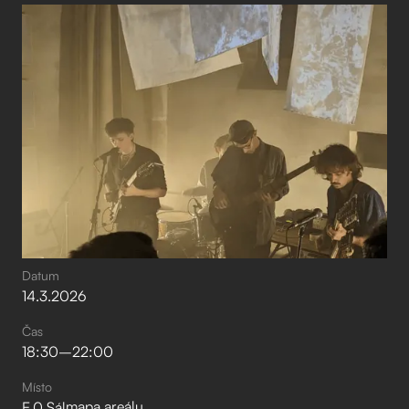
Datum
14
.
3
.
2026
Čas
18:30
–⁠
22:00
Místo
mapa areálu
E.0 Sál