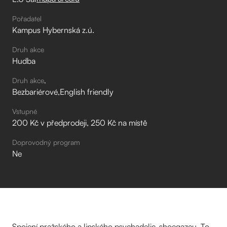
Pořadatel
Kampus Hybernská z.ú.
Druh akce
Hudba
Druh akce
Bezbariérové
English friendly
Vstupné
200 Kč v předprodeji, 250 Kč na místě
Doprovodný program
Ne
Spojení pražského a lipského psychadelic-shoegazeu. To