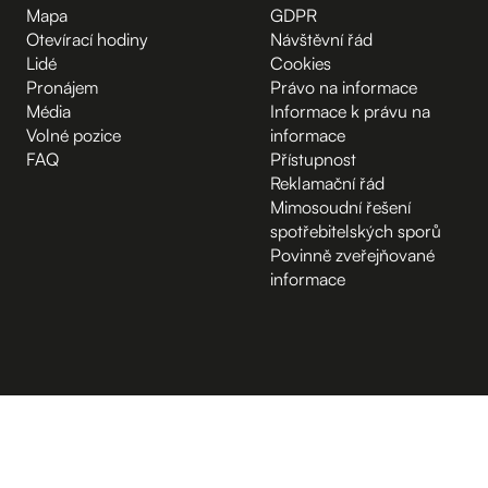
Mapa
GDPR
Otevírací hodiny
Návštěvní řád
Lidé
Cookies
Pronájem
Právo na informace
Média
Informace k právu na
Volné pozice
informace
FAQ
Přístupnost
Reklamační řád
Mimosoudní řešení
spotřebitelských sporů
Povinně zveřejňované
informace
B.2 Půda
Vchod z ulice
D.1 Poradenské centrum