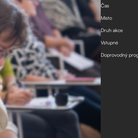
Čas
Místo
Druh akce
Vstupné
Doprovodný pro