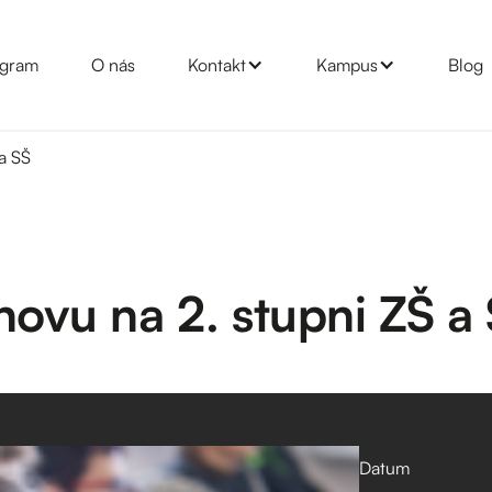
gram
O nás
Kontakt
Kampus
Blog
 a SŠ
hovu na 2. stupni ZŠ a
Datum