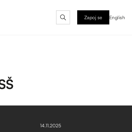
Zapoj se
English
 SŠ
14
.
11
.
2025