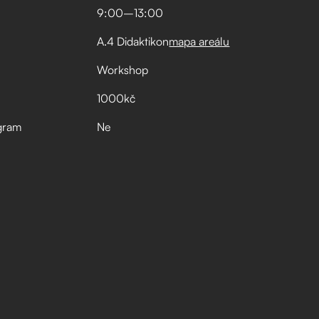
9:00
–⁠
13:00
A.4 Didaktikon
mapa areálu
Workshop
1000kč
gram
Ne