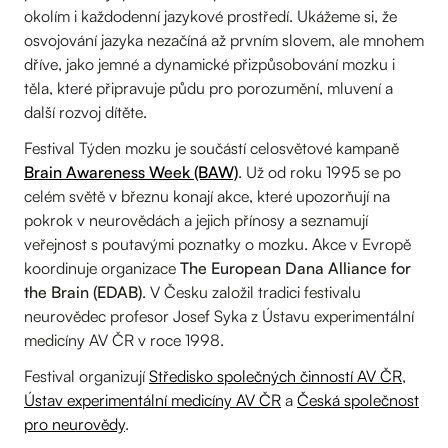
okolím i každodenní jazykové prostředí. Ukážeme si, že
osvojování jazyka nezačíná až prvním slovem, ale mnohem
dříve, jako jemné a dynamické přizpůsobování mozku i
těla, které připravuje půdu pro porozumění, mluvení a
další rozvoj dítěte.
Festival Týden mozku je součástí celosvětové kampaně
Brain Awareness Week (BAW)
. Už od roku 1995 se po
celém světě v březnu konají akce, které upozorňují na
pokrok v neurovědách a jejich přínosy a seznamují
veřejnost s poutavými poznatky o mozku. Akce v Evropě
koordinuje organizace
The European Dana Alliance for
the Brain (EDAB)
. V Česku založil tradici festivalu
neurovědec profesor Josef Syka z Ústavu experimentální
medicíny AV ČR v roce 1998.
Festival organizují
Středisko společných činností AV ČR
,
Ústav experimentální medicíny AV ČR
a
Česká společnost
pro neurovědy
.