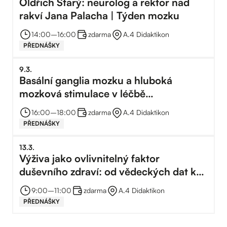
Oldřich Starý: neurolog a rektor nad
rakví Jana Palacha | Týden mozku
14:00
–⁠
16:00
zdarma
A.4 Didaktikon
PŘEDNÁŠKY
9
.
3
.
Basální ganglia mozku a hluboká
mozková stimulace v léčbě
Parkinsonovy nemoci | Týden mozku
16:00
–⁠
18:00
zdarma
A.4 Didaktikon
PŘEDNÁŠKY
13
.
3
.
Výživa jako ovlivnitelný faktor
duševního zdraví: od vědeckých dat k
běžnému životu | Týden mozku
9:00
–⁠
11:00
zdarma
A.4 Didaktikon
PŘEDNÁŠKY