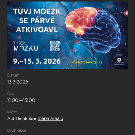
Datum
13
.
3
.
2026
Čas
11:00
–⁠
13:00
Místo
mapa areálu
A.4 Didaktikon
Druh akce