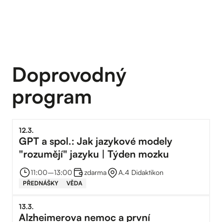
Doprovodný
program
12
.
3
.
GPT a spol.: Jak jazykové modely
"rozumějí" jazyku | Týden mozku
11:00
–⁠
13:00
zdarma
A.4 Didaktikon
PŘEDNÁŠKY
VĚDA
13
.
3
.
Alzheimerova nemoc a první