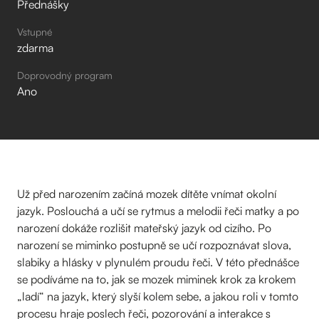
Přednášky
Vstupné
zdarma
Doprovodný program
Ano
Už před narozením začíná mozek dítěte vnímat okolní
jazyk. Poslouchá a učí se rytmus a melodii řeči matky a po
narození dokáže rozlišit mateřský jazyk od cizího. Po
narození se miminko postupně se učí rozpoznávat slova,
slabiky a hlásky v plynulém proudu řeči. V této přednášce
se podíváme na to, jak se mozek miminek krok za krokem
„ladí“ na jazyk, který slyší kolem sebe, a jakou roli v tomto
procesu hraje poslech řeči, pozorování a interakce s