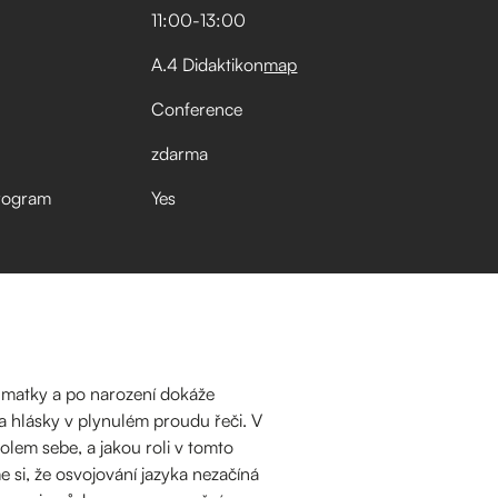
11:00
-
13:00
A.4 Didaktikon
map
Conference
zdarma
rogram
Yes
i matky a po narození dokáže
 a hlásky v plynulém proudu řeči. V
olem sebe, a jakou roli v tomto
 si, že osvojování jazyka nezačíná