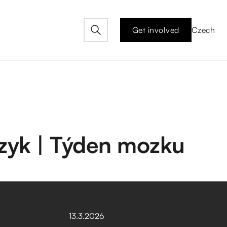
Get involved
Czech
azyk | Týden mozku
13
.
3
.
2026