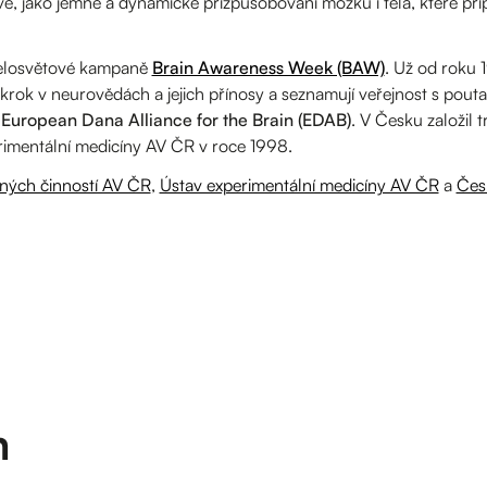
e, jako jemné a dynamické přizpůsobování mozku i těla, které př
 celosvětové kampaně
Brain Awareness Week (BAW)
. Už od roku 
okrok v neurovědách a jejich přínosy a seznamují veřejnost s pou
European Dana Alliance for the Brain (EDAB)
. V Česku založil 
rimentální medicíny AV ČR v roce 1998.
čných činností AV ČR
,
Ústav experimentální medicíny AV ČR
a
Čes
m