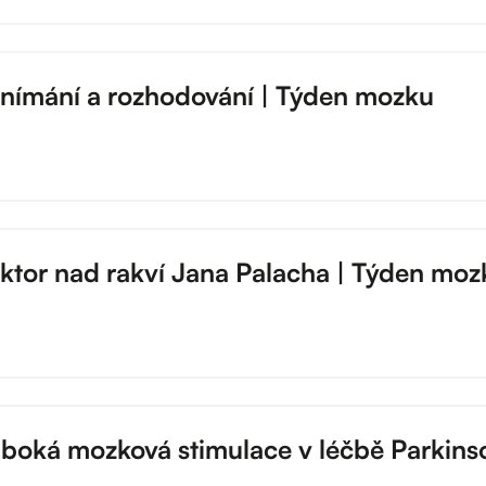
vnímání a rozhodování | Týden mozku
ektor nad rakví Jana Palacha | Týden moz
uboká mozková stimulace v léčbě Parkin