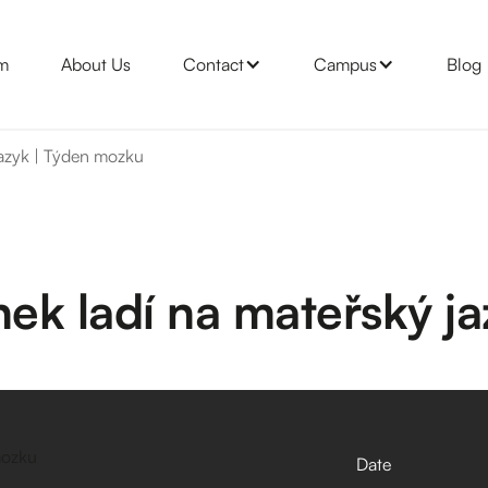
m
About Us
Contact
Campus
Blog
jazyk | Týden mozku
ek ladí na mateřský j
Date