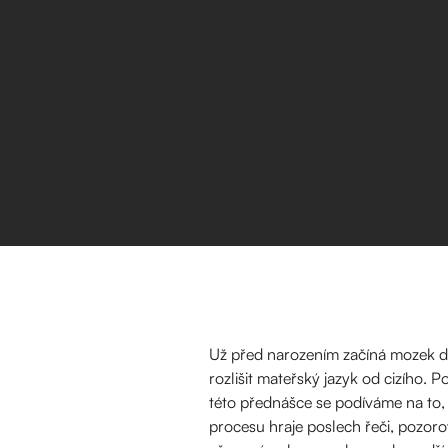
Už před narozením začíná mozek dít
rozlišit mateřský jazyk od cizího. 
této přednášce se podíváme na to, 
procesu hraje poslech řeči, pozoro