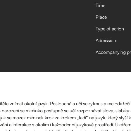
Time
Place
Type of action
Admission
Accompanying p
ěte vnímat okolní jazyk. Poslouchá a učí se rytmus a melodii řeč
Po narození se miminko postupně se učí rozpoznávat slova, slabiky
jak se mozek miminek krok za krokem „ladí“ na jazyk, který slyší k
vání a interakce s okolím i každodenní jazykové prostředí. Ukážeme