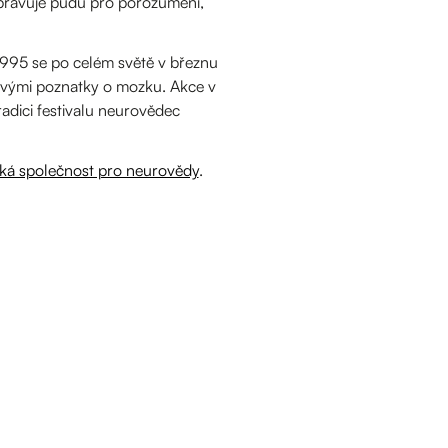
ipravuje půdu pro porozumění,
1995 se po celém světě v březnu
tavými poznatky o mozku. Akce v
tradici festivalu neurovědec
ká společnost pro neurovědy
.