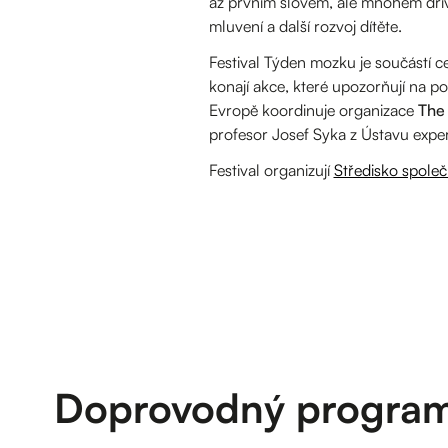
až prvním slovem, ale mnohem dřív
mluvení a další rozvoj dítěte.
Festival Týden mozku je součástí
konají akce, které upozorňují na p
Evropě koordinuje organizace
The 
profesor Josef Syka z Ústavu expe
Festival organizují
Středisko spole
Doprovodný progra