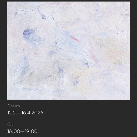
Datum
12
.
2
.
–⁠
16
.
4
.
2026
Čas
16:00
–⁠
19:00