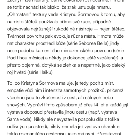
se totiž nachází tak blízko, že zrak ustupuje hmatu.
„Ohmatání“ textury vede Kristýnu Šormovou k tomu, aby
namísto štětců používala přímo své ruce, případně
objevovala nejrůznější rukodělné nástroje – nejen štětec.
Tvárnost povrchu pak evokuje různá místa. Hmota může
mít charakter prostředí kůže (série Seborea Bella) jindy
nese podobu kamenitého mimozemského povrchu (série
Pod tíhou měsíce) a někdy je dokonce ještě vzdálenější a
přesto objemná, dotýká se zlehka a nepatrně, jako daleký
roj hvězd (série Haiku).
To, co Kristýna Šormová maluje, je tedy pocit z míst,
empatie vůči nim i intenzita samotných prožitků, přičemž
všechno jsou to zkušenosti z cest, ať reálných nebo
snových. Vypráví tímto způsobem již přes 14 let a každá její
výstava doposud přestavila jinou cestu (např. výstava
Sama voda). Nikdy ale nevystavila pospolu díla z tolika
odlišných prostředí, nikdy neměla její výstava charakter
takto rozmanitého cestopisu, jako má nyní. Představení