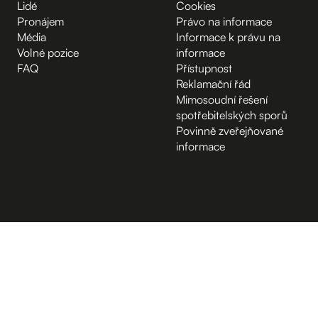
Lidé
Cookies
Pronájem
Právo na informace
Média
Informace k právu na
Volné pozice
informace
FAQ
Přístupnost
Reklamační řád
Mimosoudní řešení
spotřebitelských sporů
Povinně zveřejňované
informace
B.2 Půda
Vchod z ulice
D.1 Poradenské centrum
A.-1 Sklep
Kampus Hybernská