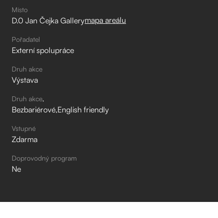
Místo
mapa areálu
D.0 Jan Čejka Gallery
Pořadatel
Externí spolupráce
Druh akce
Výstava
Druh akce
Bezbariérové
English friendly
Vstupné
Zdarma
Doprovodný program
Ne