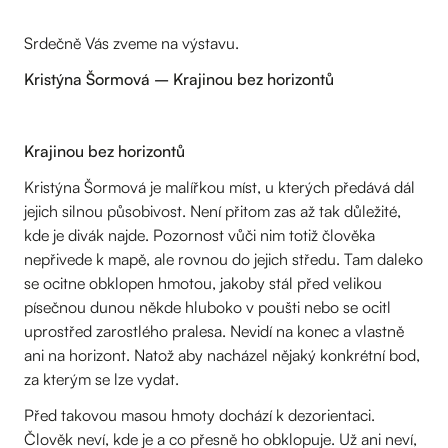
Srdečně Vás zveme na výstavu.
Kristýna Šormová – Krajinou bez horizontů
Krajinou bez horizontů
Kristýna Šormová je malířkou míst, u kterých předává dál
jejich silnou působivost. Není přitom zas až tak důležité,
kde je divák najde. Pozornost vůči nim totiž člověka
nepřivede k mapě, ale rovnou do jejich středu. Tam daleko
se ocitne obklopen hmotou, jakoby stál před velikou
písečnou dunou někde hluboko v poušti nebo se ocitl
uprostřed zarostlého pralesa. Nevidí na konec a vlastně
ani na horizont. Natož aby nacházel nějaký konkrétní bod,
za kterým se lze vydat.
Před takovou masou hmoty dochází k dezorientaci.
Člověk neví, kde je a co přesně ho obklopuje. Už ani neví,