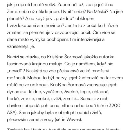
jak je oproti hmotě velký. Zapomněl už, zda je ještě na
Zemi, nebo už někde jinde. Uvnitř sebe? Na Měsíci? Na jiné
planetě? A co když je v „prázdnu“ obklopen
hvězdokupami a mlhovinou? Jenže to z počátku hrůzné
zmatení se přeměňuje v osvobozující pocit. Čím více se
dané místo vymyká pochopení, tím intenzivnější a
vznešenější je.
Nabízí se otázka, co Kristýna Šormová jakožto autorka
fascinovaná krajinou maluje. Co je námětem, když nic
„nevidí“? Naskýtá se zde překvapivě velké množství
možností. Mohou to být barvy, jejichž intenzitě na takovém
místě nelze uniknout. Kristýna Šormová zachycuje jejich
dynamiku: klidné, vyvážené, živelné, teplé, chladné,
horké, zmrzlé, mokré, svěží, zemité… Sama si v nich
chvílemi připadá pohlcena mlhou nebo bouří (série 3200
ASA). Sama jakoby byla v objetí přírodních živlů,
především země a vody (série Waves).
Zachytit lze i textury, barvě dokonce rovnocenné. Hmota