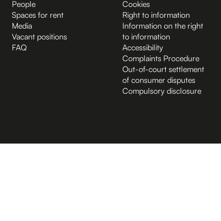
People
Cookies
Spaces for rent
Right to information
Media
Information on the right
Vacant positions
to information
FAQ
Accessibility
Complaints Procedure
Out-of-court settlement
of consumer disputes
Compulsory disclosure
B.2 Půda
Entrance from the Hybernská street
A.-1 Sklep
D.-1 Sklep
D.4 Podcastové studio
D.4 Sál