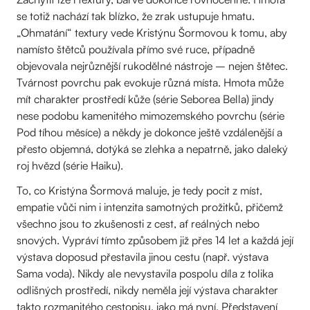
se totiž nachází tak blízko, že zrak ustupuje hmatu.
„Ohmatání“ textury vede Kristýnu Šormovou k tomu, aby
namísto štětců používala přímo své ruce, případně
objevovala nejrůznější rukodělné nástroje – nejen štětec.
Tvárnost povrchu pak evokuje různá místa. Hmota může
mít charakter prostředí kůže (série Seborea Bella) jindy
nese podobu kamenitého mimozemského povrchu (série
Pod tíhou měsíce) a někdy je dokonce ještě vzdálenější a
přesto objemná, dotýká se zlehka a nepatrně, jako daleký
roj hvězd (série Haiku).
To, co Kristýna Šormová maluje, je tedy pocit z míst,
empatie vůči nim i intenzita samotných prožitků, přičemž
všechno jsou to zkušenosti z cest, ať reálných nebo
snových. Vypráví tímto způsobem již přes 14 let a každá její
výstava doposud přestavila jinou cestu (např. výstava
Sama voda). Nikdy ale nevystavila pospolu díla z tolika
odlišných prostředí, nikdy neměla její výstava charakter
takto rozmanitého cestopisu, jako má nyní. Představení