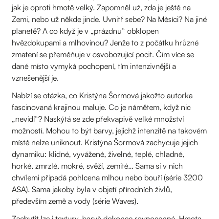
jak je oproti hmotě velký. Zapomněl už, zda je ještě na
Zemi, nebo už někde jinde. Uvnitř sebe? Na Měsíci? Na jiné
planetě? A co když je v „prázdnu“ obklopen
hvězdokupami a mlhovinou? Jenže to z počátku hrůzné
zmatení se přeměňuje v osvobozující pocit. Čím více se
dané místo vymyká pochopení, tím intenzivnější a
vznešenější je.
Nabízí se otázka, co Kristýna Šormová jakožto autorka
fascinovaná krajinou maluje. Co je námětem, když nic
„nevidí“? Naskýtá se zde překvapivě velké množství
možností. Mohou to být barvy, jejichž intenzitě na takovém
místě nelze uniknout. Kristýna Šormová zachycuje jejich
dynamiku: klidné, vyvážené, živelné, teplé, chladné,
horké, zmrzlé, mokré, svěží, zemité… Sama si v nich
chvílemi připadá pohlcena mlhou nebo bouří (série 3200
ASA). Sama jakoby byla v objetí přírodních živlů,
především země a vody (série Waves).
Zachytit lze i textury, barvě dokonce rovnocenné. Hmota