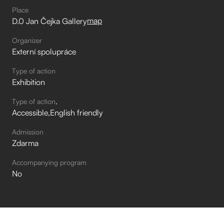
Place
map
D.0 Jan Čejka Gallery
Organizer
Externí spolupráce
Type of action
Exhibition
Type of action
Accessible
English friendly
Admission
Zdarma
Accompanying program
No