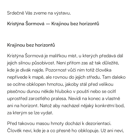
Srdečně Vás zveme na výstavu.
Kristýna Šormová – Krajinou bez horizontů
Krajinou bez horizontů
Kristýna Šormová je malířkou míst, u kterých předává dál
jejich silnou působivost. Není přitom zas až tak důležité,
kde je divák najde. Pozornost vůči nim totiž člověka
nepřivede k mapě, ale rovnou do jejich středu. Tam daleko
se ocitne obklopen hmotou, jakoby stál před velikou
písečnou dunou někde hluboko v poušti nebo se ocitl
uprostřed zarostlého pralesa. Nevidí na konec a vlastně
ani na horizont. Natož aby nacházel nějaký konkrétní bod,
za kterým se lze vydat.
Před takovou masou hmoty dochází k dezorientaci.
Člověk neví, kde je a co přesně ho obklopuje. Už ani neví,