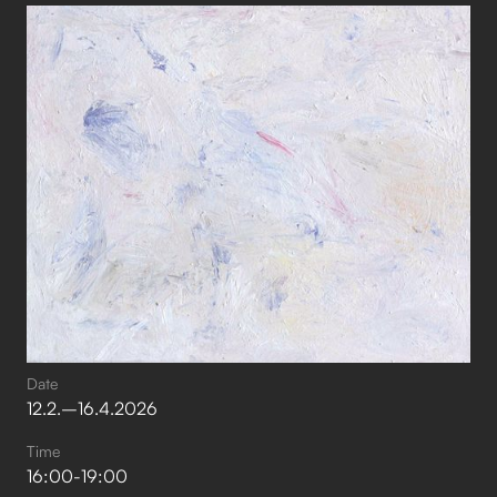
Date
12
.
2
.
–⁠
16
.
4
.
2026
Time
16:00
-
19:00