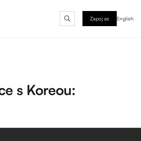
Zapoj se
English
ce s Koreou: