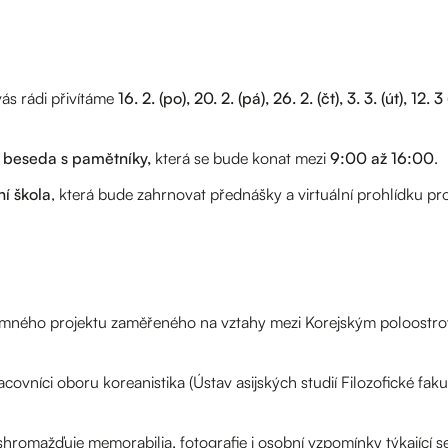
ás rádi přivítáme
16. 2. (po), 20. 2. (pá), 26. 2. (čt), 3. 3. (út), 12. 3 
í beseda s pamětníky,
která se bude konat mezi
9:00 až 16:00
.
ní škola
, která bude zahrnovat přednášky a virtuální prohlídku pro
kumného projektu zaměřeného na vztahy mezi Korejským poloost
covníci oboru koreanistika (Ústav asijských studií Filozofické fakul
romažďuje memorabilia, fotografie i osobní vzpomínky týkající s