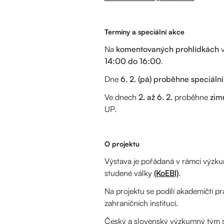
Termíny a speciální akce
Na
komentovaných prohlídkách
v
14:00 do 16:00
.
Dne
6. 2. (pá) proběhne speciáln
Ve dnech
2. až 6. 2.
proběhne
zim
UP.
O projektu
Výstava je pořádaná v rámci výz
studené války
(KoEBI)
.
Na projektu se podílí akademičtí pra
zahraničních institucí.
Český a slovenský výzkumný tým sh