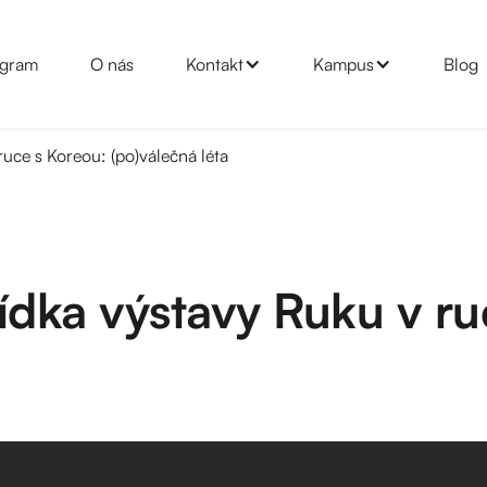
gram
O nás
Kontakt
Kampus
Blog
uce s Koreou: (po)válečná léta
dka výstavy Ruku v ru