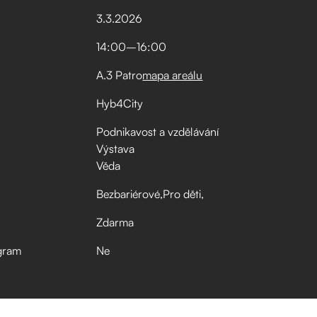
3
.
3
.
2026
14:00
–⁠
16:00
A.3 Patro
mapa areálu
Hyb4City
Podnikavost a vzdělávání
Výstava
Věda
Bezbariérové
Pro děti
Zdarma
gram
Ne