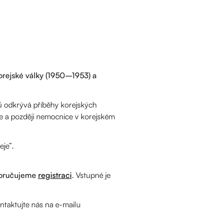
orejské války (1950–1953) a
vů odkrývá příběhy korejských
e a později nemocnice v korejském
je”.
oručujeme
registraci
. Vstupné je
taktujte nás na e-mailu