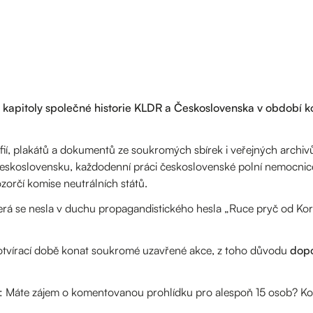
kapitoly společné historie KLDR a Československa v období k
fií, plakátů a dokumentů ze soukromých sbírek i veřejných archi
 Československu, každodenní práci československé polní nemocnic
orčí komise neutrálních států.
terá se nesla v duchu propagandistického hesla „Ruce pryč od Kore
otvírací době konat soukromé uzavřené akce, z toho důvodu
dop
Máte zájem o komentovanou prohlídku pro alespoň 15 osob? Kon