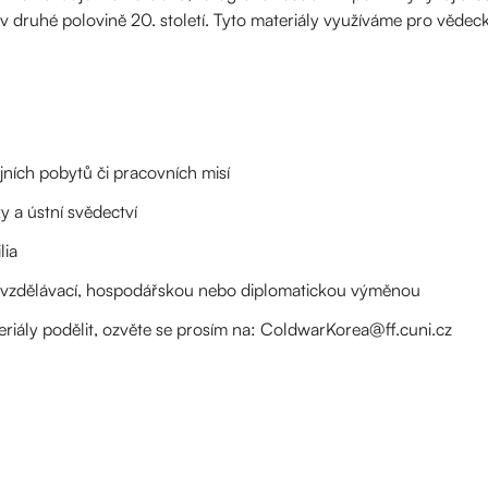
 v druhé polovině 20. století. Tyto materiály využíváme pro vědeck
ijních pobytů či pracovních misí
 a ústní svědectví
lia
í, vzdělávací, hospodářskou nebo diplomatickou výměnou
eriály podělit, ozvěte se prosím na: ColdwarKorea@ff.cuni.cz