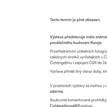
Tento termín je plně obsazen.
Výstava představuje málo známé 
poválečného budování Koreje.
Prostřednictvím unikátních fotogra
válečných sirotků vyrůstajících v
Čchŏngdžinu i zapojení ČSR do Doz
Výstava přináší živý obraz doby, k
V prostorech výstavy se mohou v 
zdarma
.
Soukromé komentované prohlídky: 
ColdwarKorea@ff.cuni.cz.