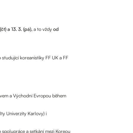
(čt) a 13. 3. (pá),
a to vždy
od
 studující koreanistiky FF UK a FF
rovem a Východní Evropou během
ty Univerzity Karlovy) i
e spolupráce a setkání mezi Koreou