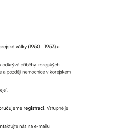
orejské války (1950–1953) a
vů odkrývá příběhy korejských
e a později nemocnice v korejském
je”.
oručujeme
registraci
. Vstupné je
taktujte nás na e-mailu