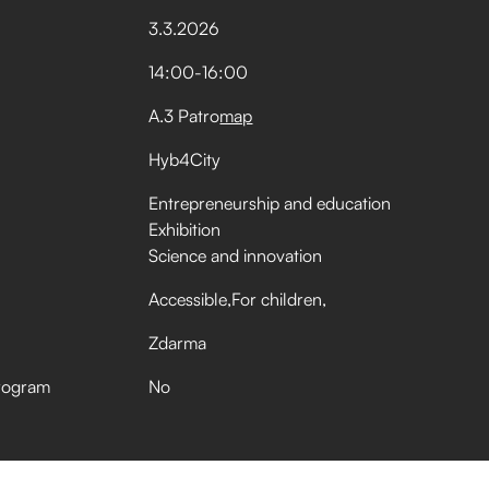
3
.
3
.
2026
14:00
-
16:00
A.3 Patro
map
Hyb4City
Entrepreneurship and education
Exhibition
Science and innovation
Accessible
For children
Zdarma
rogram
No