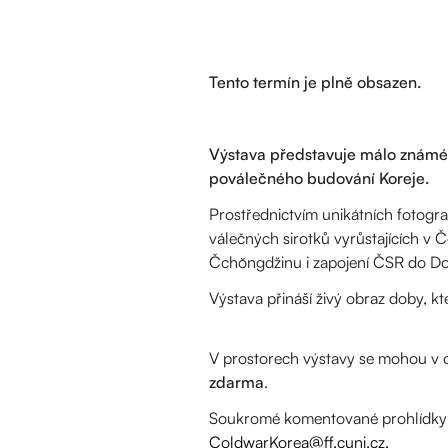
Tento termín je plně obsazen.
Výstava představuje málo známé 
poválečného budování Koreje.
Prostřednictvím unikátních fotogra
válečných sirotků vyrůstajících v
Čchŏngdžinu i zapojení ČSR do Doz
Výstava přináší živý obraz doby, k
V prostorech výstavy se mohou v 
zdarma
.
Soukromé komentované prohlídky: 
ColdwarKorea@ff.cuni.cz.