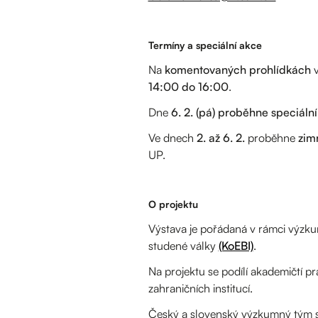
Termíny a speciální akce
Na
komentovaných prohlídkách
v
14:00 do 16:00
.
Dne
6. 2. (pá) proběhne speciáln
Ve dnech
2. až 6. 2.
proběhne
zim
UP.
O projektu
Výstava je pořádaná v rámci výz
studené války
(KoEBI)
.
Na projektu se podílí akademičtí pra
zahraničních institucí.
Český a slovenský výzkumný tým sh