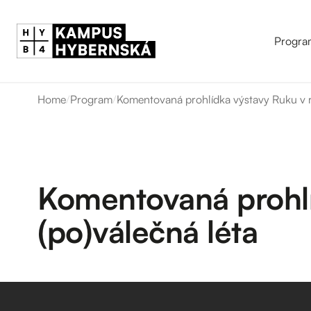
Progra
Home
/
Program
/
Komentovaná prohlídka výstavy Ruku v r
Komentovaná prohlí
(po)válečná léta