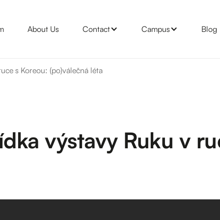
m
About Us
Contact
Campus
Blog
uce s Koreou: (po)válečná léta
dka výstavy Ruku v ru