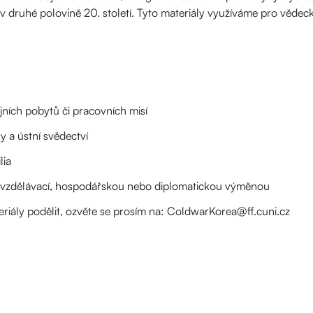
 v druhé polovině 20. století. Tyto materiály využíváme pro vědeck
ijních pobytů či pracovních misí
 a ústní svědectví
lia
í, vzdělávací, hospodářskou nebo diplomatickou výměnou
eriály podělit, ozvěte se prosím na: ColdwarKorea@ff.cuni.cz