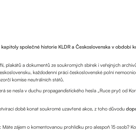
kapitoly společné historie KLDR a Československa v období k
fií, plakátů a dokumentů ze soukromých sbírek i veřejných archi
 Československu, každodenní práci československé polní nemocnic
orčí komise neutrálních států.
terá se nesla v duchu propagandistického hesla „Ruce pryč od Kore
otvírací době konat soukromé uzavřené akce, z toho důvodu
dop
Máte zájem o komentovanou prohlídku pro alespoň 15 osob? Kon