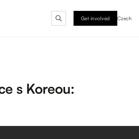
Get involved
Czech
ce s Koreou: