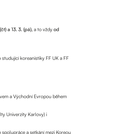
(čt) a 13. 3. (pá),
a to vždy
od
 studující koreanistiky FF UK a FF
rovem a Východní Evropou během
ty Univerzity Karlovy) i
e spolupráce a setkání mezi Koreou