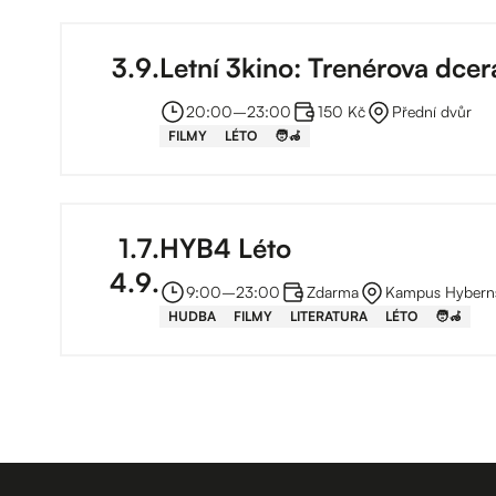
3
.
9
.
Letní 3kino: Trenérova dcer
20:00
–⁠
23:00
150 Kč
Přední dvůr
FILMY
LÉTO
🧑‍🦽
1
.
7
.
HYB4 Léto
4
.
9
.
9:00
–⁠
23:00
Zdarma
Kampus Hybern
HUDBA
FILMY
LITERATURA
LÉTO
🧑‍🦽