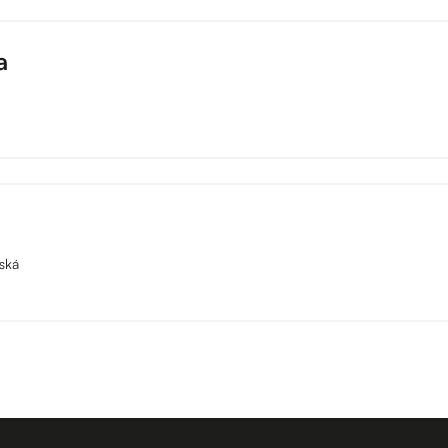
a
ská