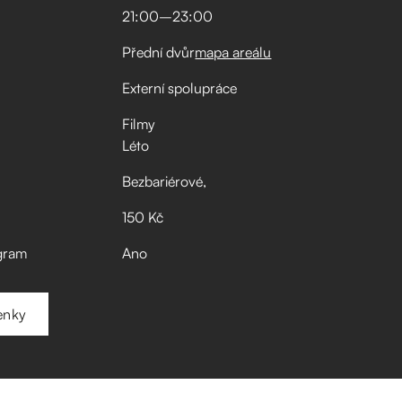
21:00
–⁠
23:00
Přední dvůr
mapa areálu
Externí spolupráce
Filmy
Léto
Bezbariérové
150 Kč
gram
Ano
enky