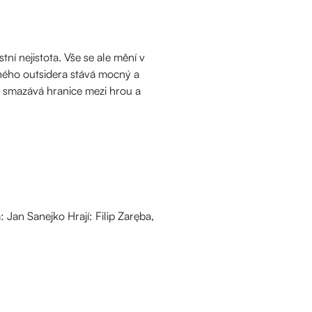
tní nejistota. Vše se ale mění v
eného outsidera stává mocný a
ré smazává hranice mezi hrou a
Jan Sanejko Hrají: Filip Zaręba,