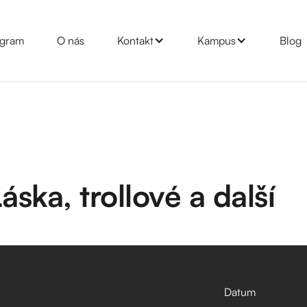
gram
O nás
Kontakt
Kampus
Blog
áska, trollové a další
Datum