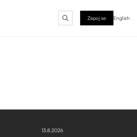
Zapoj se
English
13
.
8
.
2026