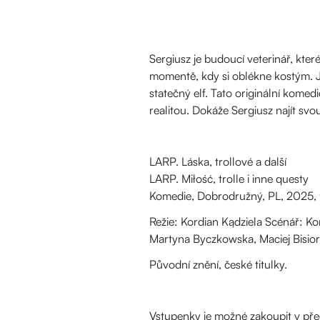
Sergiusz je budoucí veterinář, kter
momentě, kdy si oblékne kostým. J
statečný elf. Tato originální komed
realitou. Dokáže Sergiusz najít svou 
LARP. Láska, trollové a další
LARP. Miłość, trolle i inne questy
Komedie, Dobrodružný, PL, 2025, 
Režie: Kordian Kądziela Scénář: Ko
Martyna Byczkowska, Maciej Bisio
Původní znění, české titulky.
Vstupenky je možné zakoupit v pře