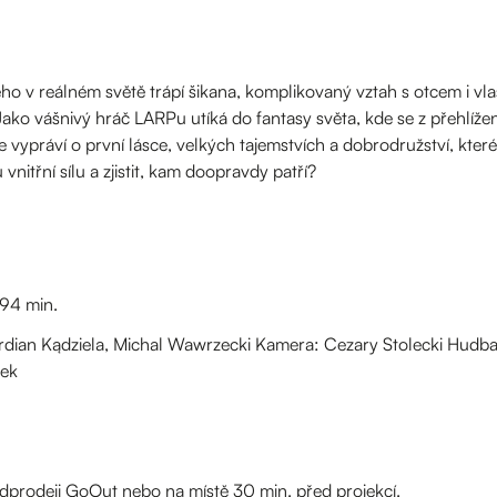
ého v reálném světě trápí šikana, komplikovaný vztah s otcem i vlas
ako vášnivý hráč LARPu utíká do fantasy světa, kde se z přehlíž
ie vypráví o první lásce, velkých tajemstvích a dobrodružství, kte
vnitřní sílu a zjistit, kam doopravdy patří?
94 min.
rdian Kądziela, Michal Wawrzecki Kamera: Cezary Stolecki Hudba: 
rek
dprodeji GoOut nebo na místě 30 min. před projekcí.