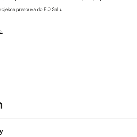
rojekce přesouvá do E.0 Sálu.
o.
m
ky