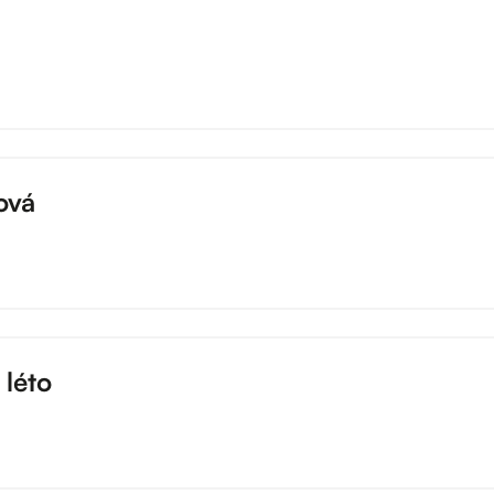
ová
 léto