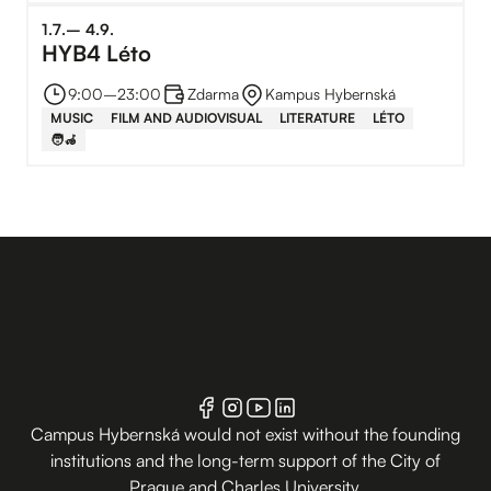
1
.
7
.
–⁠
4
.
9
.
HYB4 Léto
9:00
–⁠
23:00
Zdarma
Kampus Hybernská
MUSIC
FILM AND AUDIOVISUAL
LITERATURE
LÉTO
🧑‍🦽
Campus Hybernská would not exist without the founding
institutions and the long-term support of the City of
Prague and Charles University.