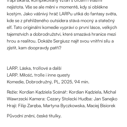
nejistota. Vše se ale mění v momentě, kdy si oblékne
kostým. Jako vášnivý hráč LARPu utíká do fantasy světa,
kde se z přehlíženého outsidera stává mocný a statečný
elf. Tato originální komedie vypráví o první lásce, velkých
tajemstvích a dobrodružství, které smazává hranice mezi
hrou a realitou. Dokáže Sergiusz najít svou vnitřní sílu a
zjistit, kam doopravdy patří?
LARP. Láska, trollové a další
LARP. Miłość, trolle i inne questy
Komedie, Dobrodružný, PL, 2025, 94 min.
Režie: Kordian Kądziela Scénář: Kordian Kądziela, Michal
Wawrzecki Kamera: Cezary Stolecki Hudba: Jan Sanejko
Hrají: Filip Zaręba, Martyna Byczkowska, Maciej Bisiorek
Původní znění, české titulky.