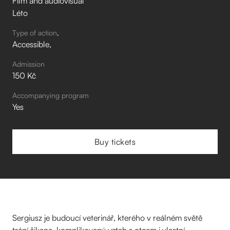
Film and audiovisual
Léto
Type of action
Accessible
Admission
150 Kč
Accompanying program
Yes
Buy tickets
Sergiusz je budoucí veterinář, kterého v reálném světě
trápí šikana, komplikovaný vztah s otcem i vlastní