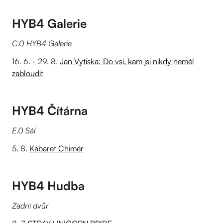
HYB4 Galerie
C.0 HYB4 Galerie
16. 6. - 29. 8.
Jan Vytiska: Do vsi, kam jsi nikdy neměl
zabloudit
HYB4 Čítárna
E.0 Sál
5. 8.
Kabaret Chimér
HYB4 Hudba
Zadní dvůr