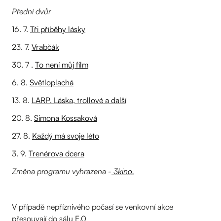
Přední dvůr
16. 7.
Tři příběhy lásky
23. 7.
Vrabčák
30. 7 .
To není můj film
6. 8.
Světloplachá
13. 8.
LARP. Láska, trollové a další
20. 8.
Simona Kossaková
27. 8.
Každý má svoje léto
3. 9.
Trenérova dcera
Změna programu vyhrazena -
3kino.
V případě nepříznivého počasí se venkovní akce
přesouvají do sálu E.0