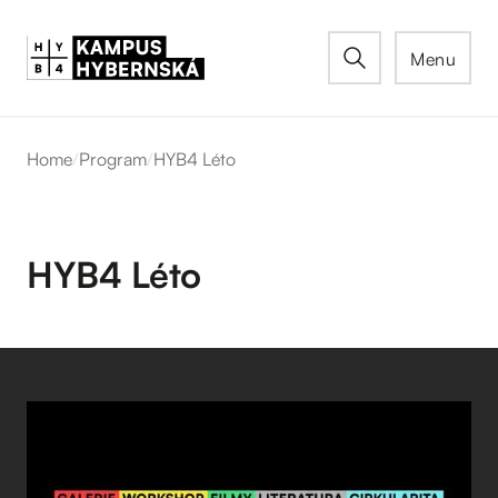
Menu
Home
/
Program
/
HYB4 Léto
HYB4 Léto