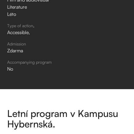
Literature
Léto
Type of action
Accessible
Admission
Zdarma
Accompanying program
No
Letní program v Kampusu
Hybernská.