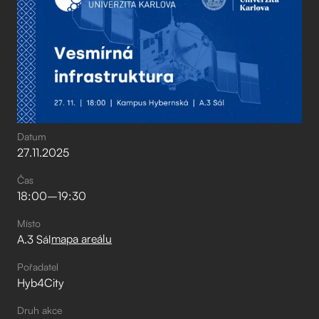
Datum
27
.
11
.
2025
Čas
18:00
–⁠
19:30
Místo
mapa areálu
A.3 Sál
Pořadatel
Hyb4City
Druh akce