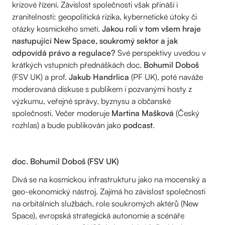
krizové řízení. Závislost společnosti však přináší i
zranitelnosti: geopolitická rizika, kybernetické útoky či
otázky kosmického smetí.
Jakou roli v tom všem hraje
nastupující
New Space
, soukromý sektor a jak
odpovídá právo a regulace?
Své perspektivy uvedou v
krátkých vstupních přednáškách doc.
Bohumil Doboš
(FSV UK) a prof.
Jakub Handrlica
(PF UK), poté naváže
moderovaná diskuse s publikem i pozvanými hosty z
výzkumu, veřejné správy, byznysu a občanské
společnosti. Večer moderuje
Martina Mašková
(Český
rozhlas) a bude publikován jako
podcast
.
doc. Bohumil Doboš (FSV UK)
Dívá se na kosmickou infrastrukturu jako na mocenský a
geo-ekonomický nástroj. Zajímá ho závislost společnosti
na orbitálních službách, role soukromých aktérů (New
Space), evropská strategická autonomie a scénáře