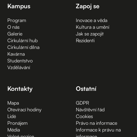
Kampus
Zapoj se
Program
Inovace a věda
O nás
Kultura a umění
Galerie
Jak se zapojit
Cirkulární hub
Rezidenti
Cirkulární dílna
Kavárna
Studentstvo
Vzdělávání
Kontakty
Ostatní
Mapa
GDPR
Otevírací hodiny
Návštěvní řád
Lidé
Cookies
Pronájem
Právo na informace
Média
Informace k právu na
Volné pozice
informace