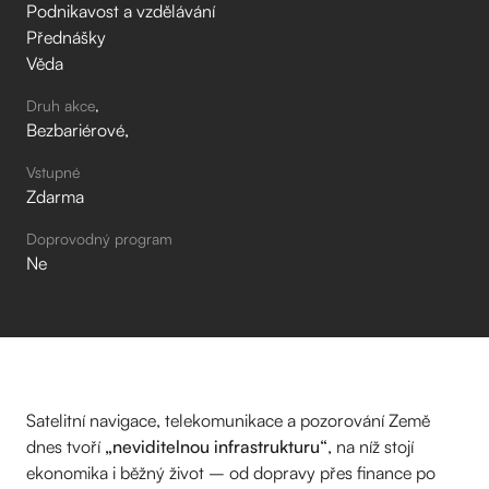
Podnikavost a vzdělávání
Přednášky
Věda
Druh akce
Bezbariérové
Vstupné
Zdarma
Doprovodný program
Ne
Satelitní navigace, telekomunikace a pozorování Země
dnes tvoří
„neviditelnou infrastrukturu“
, na níž stojí
ekonomika i běžný život – od dopravy přes finance po