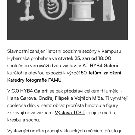
Slavnostní zahájení letošní podzimní sezóny v Kampusu
Hybernská proběhne ve
čtvrtek 25. září od 18:00
společnou
vernisáží dvou výstav
. V
A.1 HYB4 Galerii
kurátoři a otevřou expozici k výročí
50. letům založení
Katedry fotografie FAMU
.
V
C.0 HYB4 Galerii
se pak představí celkem tři umělci -
Hana Garová, Ondřej Filípek a Vojtěch Míča
. Ti vytvářejí
společné dílo, v němž obraz prorůstá hmotou a figury
získávají nový význam.
Výstava TO/IT
spojuje malbu,
kresbu a sochu.
Vystavující umělci pracují v klasických médiích, přesto je