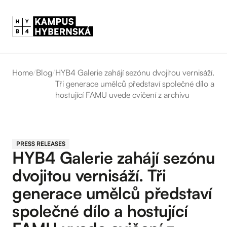
Home
/
Blog
/
HYB4 Galerie zahájí sezónu dvojitou vernisáží.
Tři generace umělců představí společné dílo a
hostující FAMU uvede cvičení z archivu
PRESS RELEASES
HYB4 Galerie zahájí sezónu
dvojitou vernisáží. Tři
generace umělců představí
společné dílo a hostující