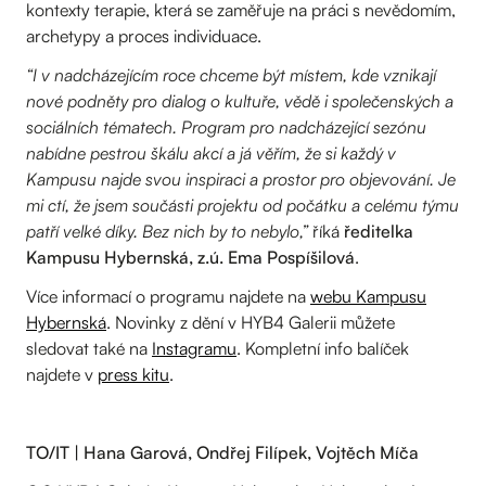
kontexty terapie, která se zaměřuje na práci s nevědomím,
archetypy a proces individuace.
“I v nadcházejícím roce chceme být místem, kde vznikají
nové podněty pro dialog o kultuře, vědě i společenských a
sociálních tématech. Program pro nadcházející sezónu
nabídne pestrou škálu akcí a já věřím, že si každý v
Kampusu najde svou inspiraci a prostor pro objevování. Je
mi ctí, že jsem součásti projektu od počátku a celému týmu
patří velké díky. Bez nich by to nebylo,”
říká
ředitelka
Kampusu Hybernská, z.ú. Ema Pospíšilová
.
Více informací o programu najdete na
webu Kampusu
Hybernská
. Novinky z dění v HYB4 Galerii můžete
sledovat také na
Instagramu
. Kompletní info balíček
najdete v
press kitu
.
TO/IT | Hana Garová, Ondřej Filípek, Vojtěch Míča