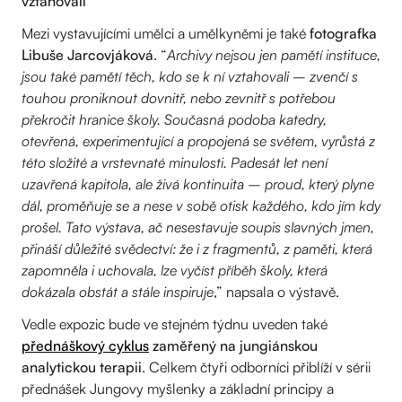
vztahovali”
Mezi vystavujícími umělci a umělkyněmi je také
fotografka
Libuše Jarcovjáková
. “
Archivy nejsou jen pamětí instituce,
jsou také pamětí těch, kdo se k ní vztahovali – zvenčí s
touhou proniknout dovnitř, nebo zevnitř s potřebou
překročit hranice školy. Současná podoba katedry,
otevřená, experimentující a propojená se světem, vyrůstá z
této složité a vrstevnaté minulosti. Padesát let není
uzavřená kapitola, ale živá kontinuita – proud, který plyne
dál, proměňuje se a nese v sobě otisk každého, kdo jím kdy
prošel. Tato výstava, ač nesestavuje soupis slavných jmen,
přináší důležité svědectví: že i z fragmentů, z paměti, která
zapomněla i uchovala, lze vyčíst příběh školy, která
dokázala obstát a stále inspiruje
,” napsala o výstavě.
Vedle expozic bude ve stejném týdnu uveden také
přednáškový cyklus
zaměřený na jungiánskou
analytickou terapii
. Celkem čtyři odborníci přiblíží v sérii
přednášek Jungovy myšlenky a základní principy a