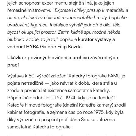
jejich schopnost experimentu stejně silná, jako jejich
řemeslné mistrovství. “
Exprese i citlivý přístup k materiálu a
barvě, ale také až chladná monumentalita hmoty, haptické
uvažování, figurace. Instalace vytváří jednotné dílo, tělo,
bytost okupující prostor. Zatím klidně spí, možná někde
hluboko v tobě, to je to
,“ popisuje
kurátor výstavy a
vedoucí HYB4 Galerie Filip Kazda
.
Ukázka z povinných cvičení a archivu závěrečných
prací
Výstava k 50. výročí založení
Katedry fotografie
FAMU
je
pojata netradičně – jako návrat k době, která stála u
zrodu a prvních let existence samostatné katedry.
Připomíná období let 1967–1974, kdy se na tehdejší
Katedře filmové fotografie (dnešní Katedře kamery) zrodil
kabinet fotografie, a zejména čas po roce 1975, kdy byla
díky výraznému přispění prof. Jána Šmoka založena
samostatná Katedra fotografie.