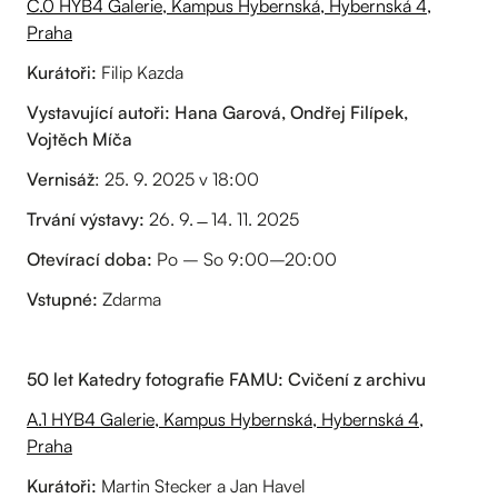
C.0 HYB4 Galerie, Kampus Hybernská, Hybernská 4,
Praha
Kurátoři:
Filip Kazda
Vystavující autoři: Hana Garová, Ondřej Filípek,
Vojtěch Míča
Vernisáž
: 25. 9. 2025 v 18:00
Trvání výstavy:
26. 9. ̶ 14. 11. 2025
Otevírací doba:
Po – So 9:00–20:00
Vstupné:
Zdarma
50 let Katedry fotografie FAMU: Cvičení z archivu
A.1 HYB4 Galerie, Kampus Hybernská, Hybernská 4,
Praha
Kurátoři:
Martin Stecker a Jan Havel