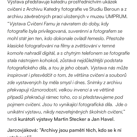
Výstava představuje katedru prostřednictvím ukázek
cvičení z Archivu Katedry fotografie ve Studiu Beroun a z
archivu závěrečných prací uložených v muzeu UMPRUM.
“
Výstava Cvičení Famu je návratem do doby, kdy
fotografie byla privilegovaná, suverénní a fotografem se
mohl stát jen ten, kdo dokonale ovládl řemeslo. Přestože
klasické fotografování na filmy a zvětšování v temné
komoře nahradil digitál, a s chytrým telefonem se fotografie
stala nástrojem kohokoli, zůstává nejdůležitější podstata
fotografického díla, a tou je jeho obsah. Výstava nás může
inspirovat i přesvědčit o tom, že většina cvičení a souborů
zde vystavených by měla smysl i dnes. Snímky z archivu
překvapují různorodostí, velkou invencí a ve většině
případů překračují rámec toho, co si představujeme pod
pojmem cvičení. Jsou to vynikající fotografická díla. Jde o
unikátní výstavu, nikdy nezveřejněných školních cvičení,
”
tvrdí
kurátoři výstavy Martin Stecker a Jan Havel
.
Jarcovjáková: “Archivy jsou pamětí těch, kdo se k ní