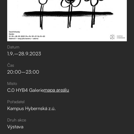
Datum
1
.
9
.
–⁠
28
.
9
.
2023
Čas
20:00
–⁠
23:00
Místo
mapa areálu
C.0 HYB4 Galerie
Pořadatel
Kampus Hybernská z.ú.
Druh akce
Výstava