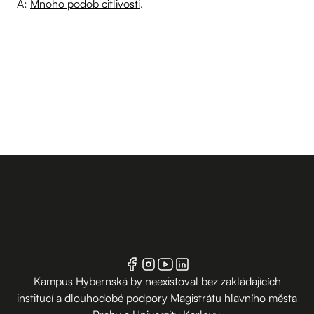
A:
Mnoho podob citlivosti
.
Kampus Hybernská by neexistoval bez zakládajících
institucí a dlouhodobé podpory Magistrátu hlavního města