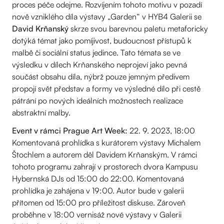
proces péče odejme. Rozvíjením tohoto motivu v pozadí
nově vzniklého díla výstavy „Garden“ v HYB4 Galerii se
David Krňanský
skrze svou barevnou paletu metaforicky
dotýká témat jako pomíjivost, budoucnost přístupů k
malbě či sociální status jedince. Tato témata se ve
výsledku v dílech Krňanského neprojeví jako pevná
součást obsahu díla, nýbrž pouze jemným předivem
propojí svět představ a formy ve výsledné dílo při cestě
pátrání po nových ideálních možnostech realizace
abstraktní malby.
Event v rámci Prague Art Week:
22. 9. 2023, 18:00
Komentovaná prohlídka s kurátorem výstavy Michalem
Štochlem a autorem děl Davidem Krňanským. V rámci
tohoto programu zahrají v prostorech dvora Kampusu
Hybernská DJs od 15:00 do 22:00. Komentovaná
prohlídka je zahájena v 19:00. Autor bude v galerii
přítomen od 15:00 pro příležitost diskuse. Zároveň
proběhne v 18:00 vernisáž nové výstavy v Galerii