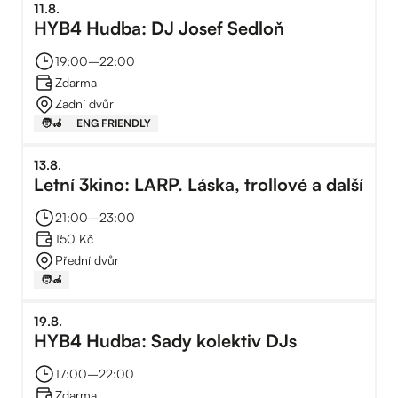
11
.
8
.
HYB4 Hudba: DJ Josef Sedloň
19:00
–⁠
22:00
Zdarma
Zadní dvůr
🧑‍🦽
ENG FRIENDLY
13
.
8
.
Letní 3kino: LARP. Láska, trollové a další
21:00
–⁠
23:00
150 Kč
Přední dvůr
🧑‍🦽
19
.
8
.
HYB4 Hudba: Sady kolektiv DJs
17:00
–⁠
22:00
Zdarma