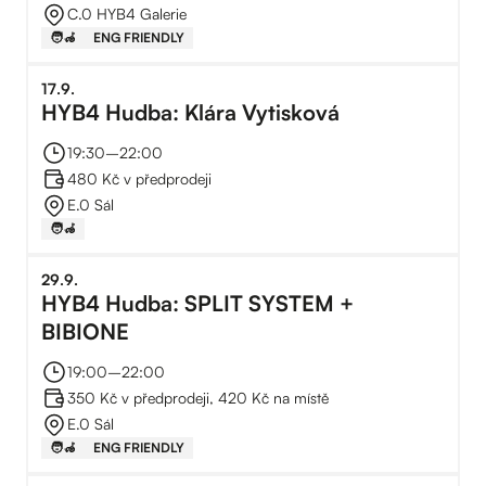
C.0 HYB4 Galerie
🧑‍🦽
ENG FRIENDLY
17
.
9
.
HYB4 Hudba: Klára Vytisková
19:30
–⁠
22:00
480 Kč v předprodeji
E.0 Sál
🧑‍🦽
29
.
9
.
HYB4 Hudba: SPLIT SYSTEM +
BIBIONE
19:00
–⁠
22:00
350 Kč v předprodeji, 420 Kč na místě
E.0 Sál
🧑‍🦽
ENG FRIENDLY