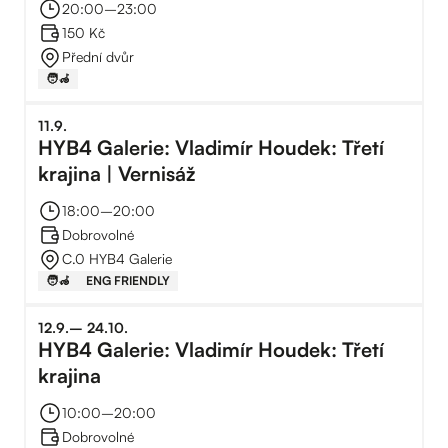
20:00
–⁠
23:00
150 Kč
Přední dvůr
🧑‍🦽
11
.
9
.
HYB4 Galerie: Vladimír Houdek: Třetí
krajina | Vernisáž
18:00
–⁠
20:00
Dobrovolné
C.0 HYB4 Galerie
🧑‍🦽
ENG FRIENDLY
12
.
9
.
–⁠
24
.
10
.
HYB4 Galerie: Vladimír Houdek: Třetí
krajina
10:00
–⁠
20:00
Dobrovolné