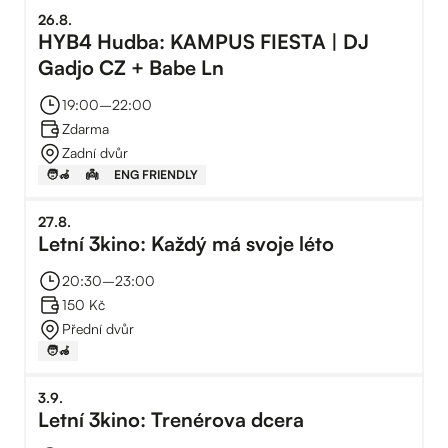
26
.
8
.
HYB4 Hudba: KAMPUS FIESTA | DJ
Gadjo CZ + Babe Ln
19:00
–⁠
22:00
Zdarma
Zadní dvůr
🧑‍🦽
👼
ENG FRIENDLY
27
.
8
.
Letní 3kino: Každý má svoje léto
20:30
–⁠
23:00
150 Kč
Přední dvůr
🧑‍🦽
3
.
9
.
Letní 3kino: Trenérova dcera