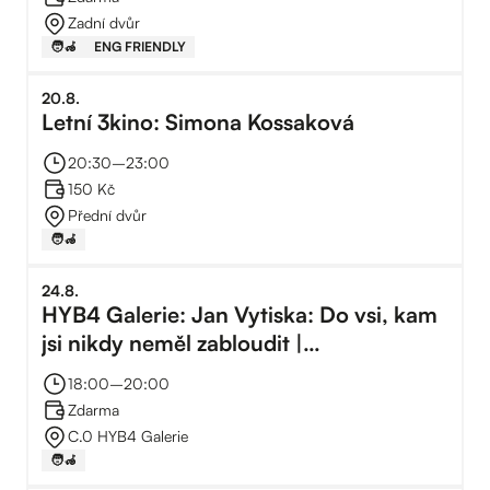
Zadní dvůr
🧑‍🦽
ENG FRIENDLY
20
.
8
.
Letní 3kino: Simona Kossaková
20:30
–⁠
23:00
150 Kč
Přední dvůr
🧑‍🦽
24
.
8
.
HYB4 Galerie: Jan Vytiska: Do vsi, kam
jsi nikdy neměl zabloudit |
Komentovaná prohlídka
18:00
–⁠
20:00
Zdarma
C.0 HYB4 Galerie
🧑‍🦽