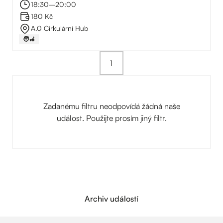
18:30
–⁠
20:00
180 Kč
A.0 Cirkulární Hub
🧑‍🦽
1
Zadanému filtru neodpovídá žádná naše
událost. Použijte prosím jiný filtr.
Archiv událostí