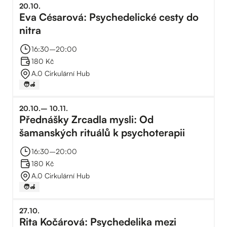
20
.
10
.
Eva Césarová: Psychedelické cesty do
nitra
16:30
–⁠
20:00
180 Kč
A.0 Cirkulární Hub
🧑‍🦽
20
.
10
.
–⁠
10
.
11
.
Přednášky Zrcadla mysli: Od
šamanských rituálů k psychoterapii
16:30
–⁠
20:00
180 Kč
A.0 Cirkulární Hub
🧑‍🦽
27
.
10
.
Rita Kočárová: Psychedelika mezi