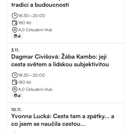
tradicí a budoucností
18:30
–⁠
20:00
180 Kč
A.0 Cirkulární Hub
🧑‍🦽
3
.
11
.
Dagmar Civišová: Žába Kambo: její
cesta světem a lidskou subjektivitou
18:30
–⁠
20:00
180 Kč
A.0 Cirkulární Hub
🧑‍🦽
10
.
11
.
Yvonna Lucká: Cesta tam a zpátky... a
co jsem se naučila cestou...