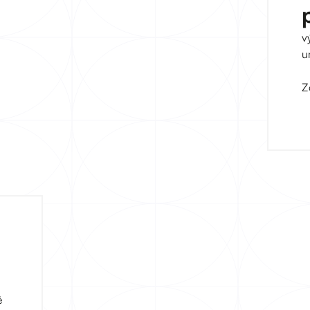
v
u
Z
é