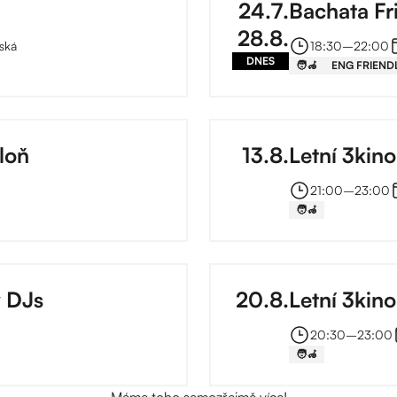
24
.
7
.
Bachata Fr
28
.
8
.
ská
18:30
–⁠
22:00
DNES
🧑‍🦽
ENG FRIEND
loň
13
.
8
.
Letní 3kino
21:00
–⁠
23:00
🧑‍🦽
v DJs
20
.
8
.
Letní 3kin
20:30
–⁠
23:00
🧑‍🦽