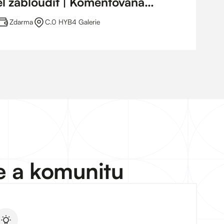
l zabloudit | Komentovaná
Zdarma
C.0 HYB4 Galerie
e a komunitu