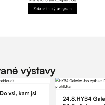
Máme toho samozřejmě více!
Zobrazit celý program
vané výstavy
Do vsi, kam jsi
24
.
8
.
HYB4 Galeri