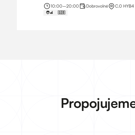
10:00
–⁠
20:00
Dobrovolné
C.0 HYB4 
🧑‍🦽
🇬🇧
Propojujeme