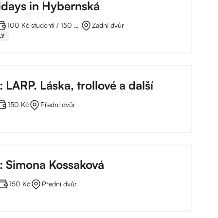
idays in Hybernská
100 Kč studenti / 150 Kč plné za lekci
Zadní dvůr
LY
: LARP. Láska, trollové a další
150 Kč
Přední dvůr
o: Simona Kossaková
150 Kč
Přední dvůr