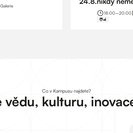
24
.
8
.
nikdy nemě
Galerie
prohlídka
18:00
–⁠
20:00
🧑‍🦽
Co v Kampusu najdete?
 vědu, kulturu, inovac