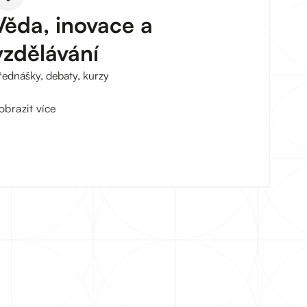
Věda, inovace a
vzdělávání
řednášky, debaty, kurzy
obrazit více