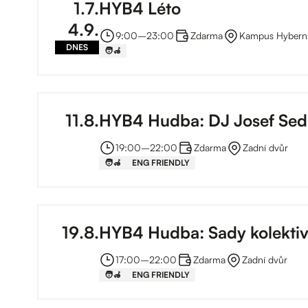
1
.
7
.
HYB4 Léto
4
.
9
.
9:00
–⁠
23:00
Zdarma
Kampus Hybern
DNES
🧑‍🦽
11
.
8
.
HYB4 Hudba: DJ Josef Sed
19:00
–⁠
22:00
Zdarma
Zadní dvůr
🧑‍🦽
ENG FRIENDLY
19
.
8
.
HYB4 Hudba: Sady kolekti
17:00
–⁠
22:00
Zdarma
Zadní dvůr
🧑‍🦽
ENG FRIENDLY