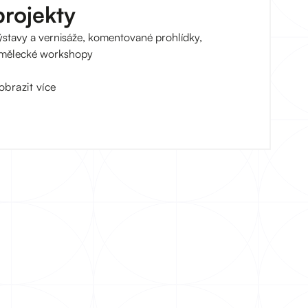
projekty
ýstavy a vernisáže, komentované prohlídky,
mělecké workshopy
obrazit více