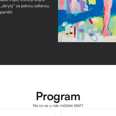
 „skrytý“ za jednou sdílenou
 paměti.
Program
Na co se u nás můžete těšit?