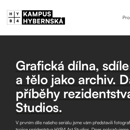
Pro
Grafická dílna, sdíl
a tělo jako archiv. Da
příběhy rezidentst
Studios.
V prvním díle našeho seriálu jsme vám představili fotograf
trojice rezidentstva HYB4 Art Studios. Dnes pokračujeme dal