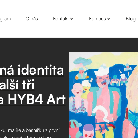
gram
O nás
Kontakt
Kampus
Blog
ená identita
lší tři
va HYB4 Art
ku, malíře a básnířku z první
ší trojicí, která je stejně