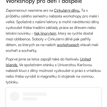
Workshopy pro děti i dospělé
Zapomenout nesmíme ani na
Cirkulární dílnu.
Ta v
průběhu celého semestru nabízela workshopy pro malé i
velké. Společně s našimi lektory si mohli návštěvníci dílny
vyzkoušet třeba tradiční základy práce se dřevem nebo
letošní novinku -
tisk linorytem
, který se rychle dostal
mezi oblíbence. Soboty v Cirkulární dílně pak patřily
dětem, ze kterých se na našich
workshopech
stávali malí
sochaři a sochařky.
Poprvé jsme se letos zapojili také do festivalu
United
Islands.
Ve společném stánku s Univerzitou Karlovou
nabízeli kluci z dílny možnost vyzkoušet si práci s vrtačkou
nebo třeba vyrobit si magnetku či stojánek na vonnou
tyčinku.