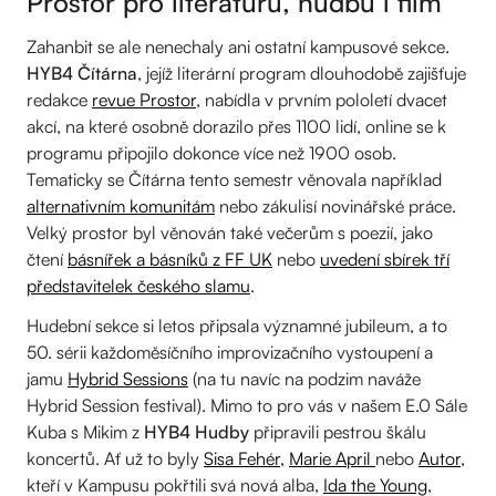
Prostor pro literaturu, hudbu i film
Zahanbit se ale nenechaly ani ostatní kampusové sekce.
HYB4 Čítárna
, jejíž literární program dlouhodobě zajišťuje
redakce
revue Prostor
, nabídla v prvním pololetí dvacet
akcí, na které osobně dorazilo přes 1100 lidí, online se k
programu připojilo dokonce více než 1900 osob.
Tematicky se Čítárna tento semestr věnovala například
alternativním komunitám
nebo zákulisí novinářské práce.
Velký prostor byl věnován také večerům s poezií, jako
čtení
básnířek a básníků z FF UK
nebo
uvedení sbírek tří
představitelek českého slamu
.
Hudební sekce si letos připsala významné jubileum, a to
50. sérii každoměsíčního improvizačního vystoupení a
jamu
Hybrid Sessions
(na tu navíc na podzim naváže
Hybrid Session festival). Mimo to pro vás v našem E.0 Sále
Kuba s Mikim z
HYB4 Hudby
připravili pestrou škálu
koncertů. Ať už to byly
Sisa Fehér
,
Marie April
nebo
Autor
,
kteří v Kampusu pokřtili svá nová alba,
Ida the Young
,