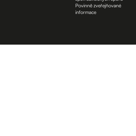
Povinně zveřejňované
informace