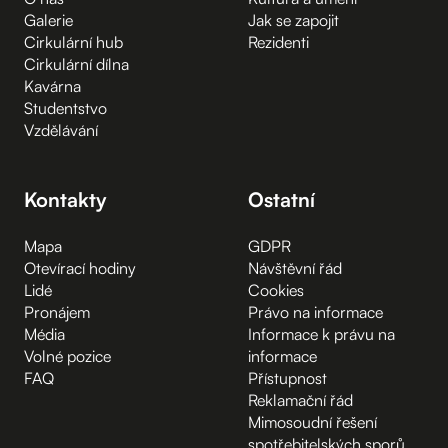
Galerie
Jak se zapojit
Cirkulární hub
Rezidenti
Cirkulární dílna
Kavárna
Studentstvo
Vzdělávání
Kontakty
Ostatní
Mapa
GDPR
Otevírací hodiny
Návštěvní řád
Lidé
Cookies
Pronájem
Právo na informace
Média
Informace k právu na
Volné pozice
informace
FAQ
Přístupnost
Reklamační řád
Mimosoudní řešení
spotřebitelských sporů