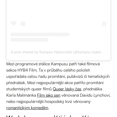
A post shared by Kampus Hybernská (@kampus.hybernska)
Mezi programové stálice Kampusu patří také filmová
sekce HYB4 Film. Ta v průběhu celého pololetí
uspořádala celou řadu promítání, pubkvízů či tematických
přednášek. Mezi nejpopulárnější akce patřilo promítání
studentských queer filmů
Queer lásky čas
, přednáška
Karla Malimánka
Film jako sen
věnovaná Davidu Lynchovi,
nebo nejpopulárnější hospodský kvíz věnovaný
romantickým komediím
.