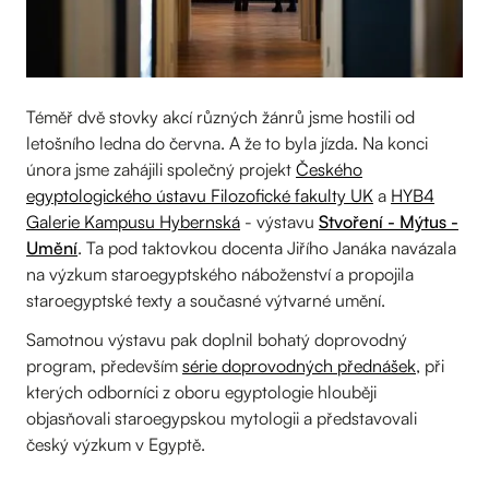
Téměř dvě stovky akcí různých žánrů jsme hostili od
letošního ledna do června. A že to byla jízda. Na konci
února jsme zahájili společný projekt
Českého
egyptologického ústavu Filozofické fakulty UK
a
HYB4
Galerie Kampusu Hybernská
- výstavu
Stvoření - Mýtus -
Umění
. Ta
pod taktovkou docenta Jiřího Janáka navázala
na výzkum staroegyptského náboženství a propojila
staroegyptské texty a současné výtvarné umění.
Samotnou výstavu pak doplnil bohatý doprovodný
program, především
série doprovodných přednášek
, při
kterých odborníci z oboru egyptologie hlouběji
objasňovali staroegypskou mytologii a představovali
český výzkum v Egyptě.