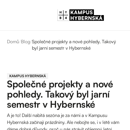
Domů
/
Blog
/
Společné projekty a nové pohledy. Takový
byl jarní semestr v Hybernské
KAMPUS HYBERNSKÁ
Společné projekty a nové
pohledy. Takový byl jarní
semestr v Hybernské
A je to! Další nabitá sezóna je za námi a v Kampusu
Hybernská začínají prázdniny. Ale nebojte se, i v létě vám
dáme dobré důvody, proč u nás strávit příjemný letní