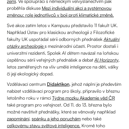
zemí
. Ve spolupráci s německým velvyslanectvím pak
proběhla diskuse
Mezi individuální akcí a systémovou
změnou: role jednotlivců v boji proti klimatické změně.
Své akce zatím letos v Kampusu představilo 11 fakult UK.
Například Ústav pro klasickou archeologii z Filozofické
fakulty UK uspořádal sérii odborných přednášek
Aktuální
otázky archeologie
s mezinárodní účastí. Prostor dostali i
univerzitní rezidenti. Spolek
AI dětem
navázal na loňskou
úspěšnou sérii veřejných přednášek a debat
AI Horizonty
,
letos zaměřených na vliv umělé inteligence na děti, války
či její ekologický dopad.
Vzdělávací centrum
Didaktikon
, jehož náplní je především
nabízet vzdělávací program pro školy, připravilo v březnu
letošního roku v rámci
Týdne mozku Akademie věd ČR
také program pro veřejnost. Od 11. do 13. března bylo
možné navštívit přednášky, které se věnovaly například
zapomínání
,
spánku a jeho poruchám
nebo také
celkovému stavu světové inteligence.
Kromě toho