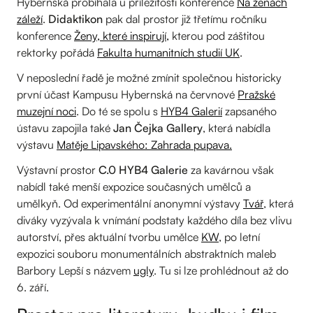
Hybernská probíhala u příležitosti konference
Na ženách
záleží
.
Didaktikon
pak dal prostor již třetímu ročníku
konference
Ženy, které inspirují,
kterou pod záštitou
rektorky pořádá
Fakulta humanitních studií UK
.
V neposlední řadě je možné zmínit společnou historicky
první účast Kampusu Hybernská na červnové
Pražské
muzejní noci
. Do té se spolu s
HYB4 Galerií
zapsaného
ústavu zapojila také
Jan Čejka Gallery
, která nabídla
výstavu
Matěje Lipavského: Zahrada pupava.
Výstavní prostor
C.0 HYB4 Galerie
za kavárnou však
nabídl také menší expozice současných umělců a
umělkyň. Od experimentální anonymní výstavy
Tvář
, která
diváky vyzývala k vnímání podstaty každého díla bez vlivu
autorství, přes aktuální tvorbu umělce
KW
, po letní
expozici souboru monumentálních abstraktních maleb
Barbory Lepší s názvem
ugly
. Tu si lze prohlédnout až do
6. září.