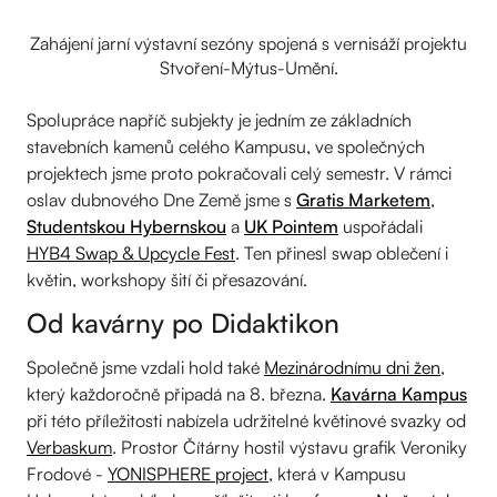
Zahájení jarní výstavní sezóny spojená s vernisáží projektu
Stvoření-Mýtus-Umění.
Spolupráce napříč subjekty je jedním ze základních
stavebních kamenů celého Kampusu, ve společných
projektech jsme proto pokračovali celý semestr. V rámci
oslav dubnového Dne Země jsme s
Gratis Marketem
,
Studentskou Hybernskou
a
UK Pointem
uspořádali
HYB4 Swap & Upcycle Fest
. Ten přinesl swap oblečení i
květin, workshopy šití či přesazování.
Od kavárny po Didaktikon
Společně jsme vzdali hold také
Mezinárodnímu dni žen
,
který každoročně připadá na 8. března.
Kavárna Kampus
při této příležitosti nabízela udržitelné květinové svazky od
Verbaskum
. Prostor Čítárny hostil výstavu grafik Veroniky
Frodové -
YONISPHERE project
, která v Kampusu