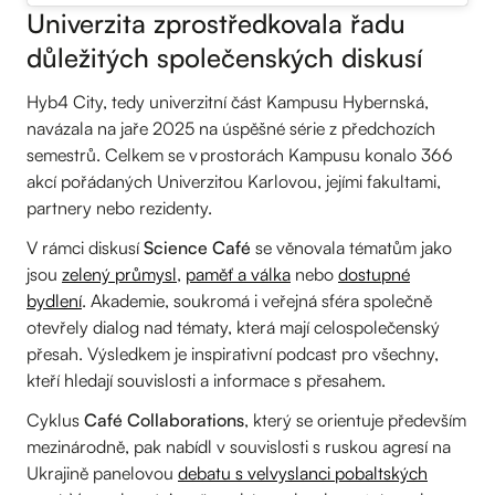
Univerzita zprostředkovala řadu
důležitých společenských diskusí
Hyb4 City, tedy univerzitní část Kampusu Hybernská,
navázala na jaře 2025 na úspěšné série z předchozích
semestrů. Celkem se v prostorách Kampusu konalo 366
akcí pořádaných Univerzitou Karlovou, jejími fakultami,
partnery nebo rezidenty.
V rámci diskusí
Science Café
se věnovala tématům jako
jsou
zelený průmysl
,
paměť a válka
nebo
dostupné
bydlení
. Akademie, soukromá i veřejná sféra společně
otevřely dialog nad tématy, která mají celospolečenský
přesah. Výsledkem je inspirativní podcast pro všechny,
kteří hledají souvislosti a informace s přesahem.
Cyklus
Café Collaborations
, který se orientuje především
mezinárodně, pak nabídl v souvislosti s ruskou agresí na
Ukrajině panelovou
debatu s velvyslanci pobaltských