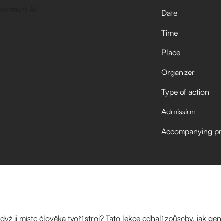
Date
Time
Place
Organizer
Type of action
Admission
Accompanying p
ž ji místo člověka tvoří stroj? Tato lekce odhalí způsoby, jak ge