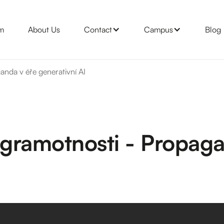
m
About Us
Contact
Campus
Blog
nda v éře generativní AI
gramotnosti - Propaga