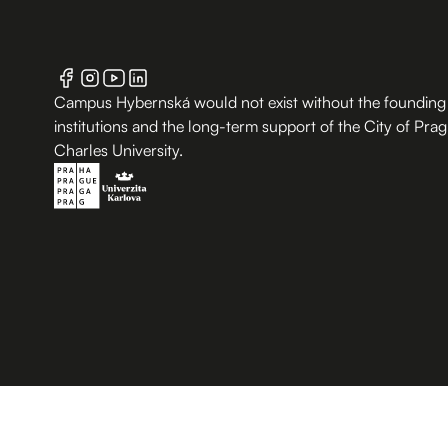
Campus Hybernská would not exist without the founding
institutions and the long-term support of the City of Pra
Charles University.
B.2 Půda
Entrance from the Hybernská street