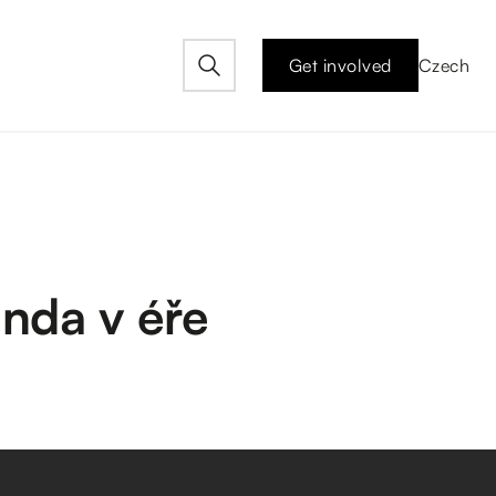
Get involved
Czech
nda v éře