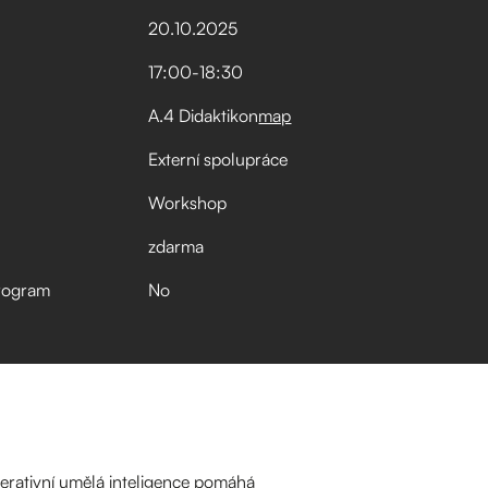
20
.
10
.
2025
17:00
-
18:30
A.4 Didaktikon
map
Externí spolupráce
Workshop
zdarma
rogram
No
nerativní umělá inteligence pomáhá