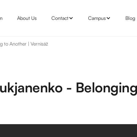
m
About Us
Contact
Campus
Blog
g to Another | Vernisáž
 Lukjanenko - Belonging