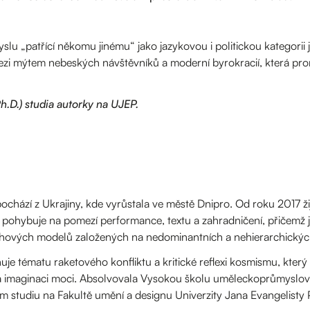
slu „patřící někomu jinému“ jako jazykovou i politickou kategorii ji
zi mýtem nebeských návštěvníků a moderní byrokracií, která promě
h.D.) studia autorky na UJEP.
ochází z Ukrajiny, kde vyrůstala ve městě Dnipro. Od roku 2017 žij
se pohybuje na pomezí performance, textu a zahradničení, přičemž j
ahových modelů založených na nedominantních a nehierarchických
e tématu raketového konfliktu a kritické reflexi kosmismu, který 
ci a imaginaci moci. Absolvovala Vysokou školu uměleckoprůmysl
m studiu na Fakultě umění a designu Univerzity Jana Evangelisty