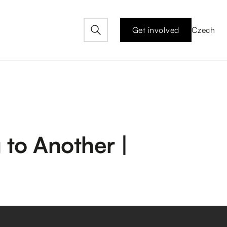
Get involved
Czech
 to Another |