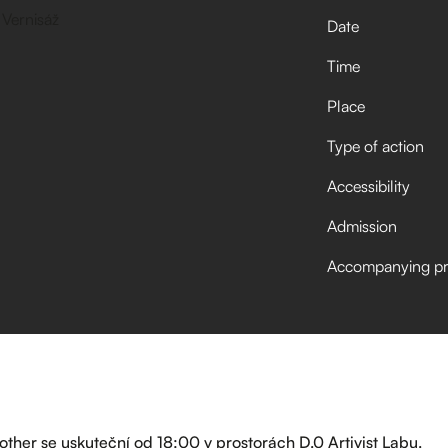
Date
Time
Place
Type of action
Accessibility
Admission
Accompanying p
other se uskuteční od 18:00 v prostorách D.0 Artivist Labu.