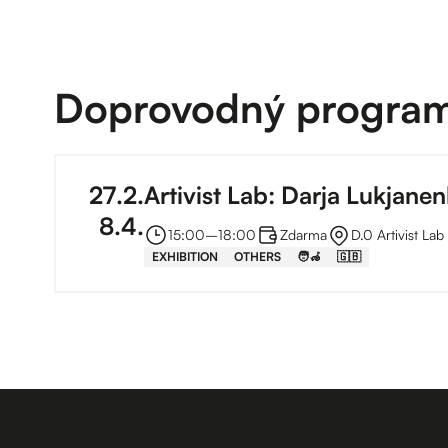
Doprovodný progra
27
.
2
.
Artivist Lab: Darja Lukjane
8
.
4
.
15:00
–⁠
18:00
Zdarma
D.0 Artivist Lab
EXHIBITION
OTHERS
🧑‍🦽
🇬🇧