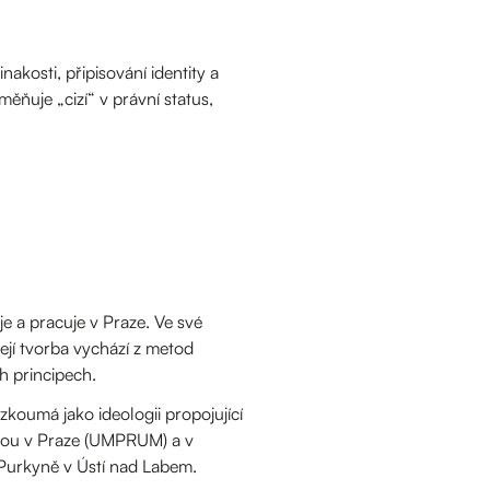
nakosti, připisování identity a
ňuje „cizí“ v právní status,
e a pracuje v Praze. Ve své
ejí tvorba vychází z metod
 principech.
zkoumá jako ideologii propojující
ovou v Praze (UMPRUM) a v
 Purkyně v Ústí nad Labem.