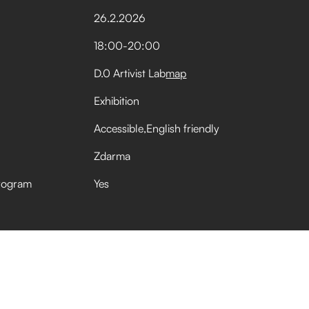
26
.
2
.
2026
18:00
-
20:00
D.0 Artivist Lab
map
Exhibition
Accessible
English friendly
Zdarma
rogram
Yes