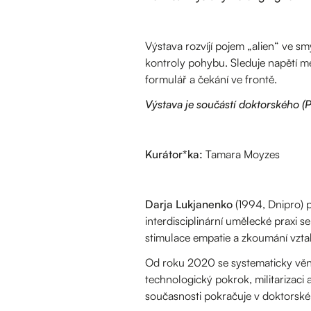
Výstava rozvíjí pojem „alien“ ve smy
kontroly pohybu. Sleduje napětí me
formulář a čekání ve frontě.
Výstava je součástí doktorského (P
Kurátor*ka:
Tamara Moyzes
Darja Lukjanenko
(1994, Dnipro) p
interdisciplinární umělecké praxi 
stimulace empatie a zkoumání vzt
Od roku 2020 se systematicky věnuj
technologický pokrok, militariza
současnosti pokračuje v doktorské