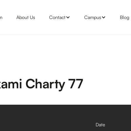
m
About Us
Contact
Campus
Blog
kami Charty 77
Date