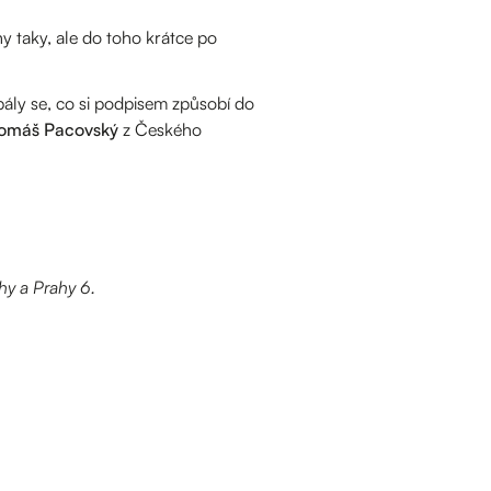
Ony taky, ale do toho krátce po
bály se, co si podpisem způsobí do
omáš Pacovský
z Českého
hy a Prahy 6.