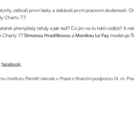
aturity, zažívali první lásky a získávali první pracovní zkušenosti. 
ly Chartu 77.
atářek přemýšlely tehdy a jak teď? Co jim na to řekli rodiče? A ne
i Charty 77
Simonou Hradílkovou
a
Monikou Le Fay
moderuje
T
t
facebook
.
amu Institutu Paměti národa v Praze s finanční podporou hl. m. Pra