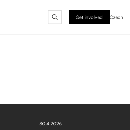
Get involved
Czech
30
.
4
.
2026