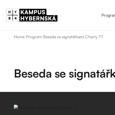
Progra
Home
/
Program
/
Beseda se signatářkami Charty 77
Beseda se signatář