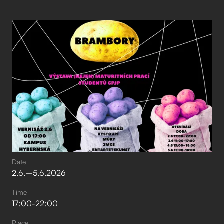
Date
2
.
6
.
–⁠
5
.
6
.
2026
Time
17:00
-
22:00
Place