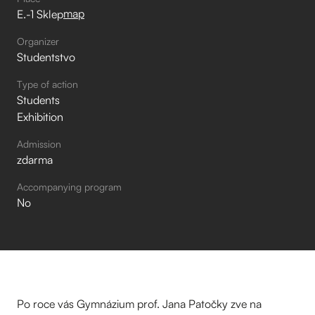
map
E.-1 Sklep
Organizer
Studentstvo
Type of action
Students
Exhibition
Admission
zdarma
Accompanying program
No
Po roce vás Gymnázium prof. Jana Patočky zve na