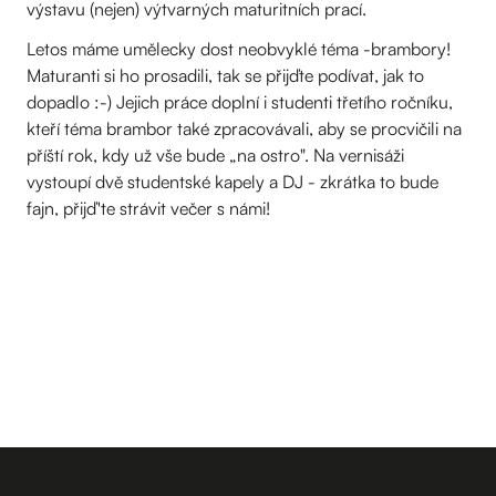
výstavu (nejen) výtvarných maturitních prací.
Letos máme umělecky dost neobvyklé téma -brambory!
Maturanti si ho prosadili, tak se přijďte podívat, jak to
dopadlo :-) Jejich práce doplní i studenti třetího ročníku,
kteří téma brambor také zpracovávali, aby se procvičili na
příští rok, kdy už vše bude „na ostro". Na vernisáži
vystoupí dvě studentské kapely a DJ - zkrátka to bude
fajn, přijď'te strávit večer s námi!