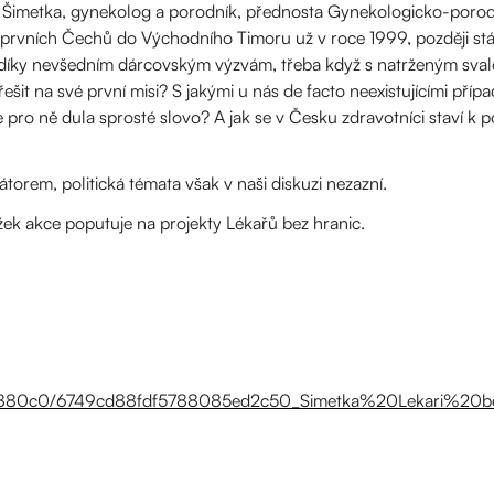
j Šimetka, gynekolog a porodník, přednosta Gynekologicko-porodn
 z prvních Čechů do Východního Timoru už v roce 1999, později st
díky nevšedním dárcovským výzvám, třeba když s natrženým sva
ešit na své první misi? S jakými u nás de facto neexistujícími přípa
pro ně dula sprosté slovo? A jak se v Česku zdravotníci staví k p
orem, politická témata však v naši diskuzi nezazní.
ek akce poputuje na projekty Lékařů bez hranic.