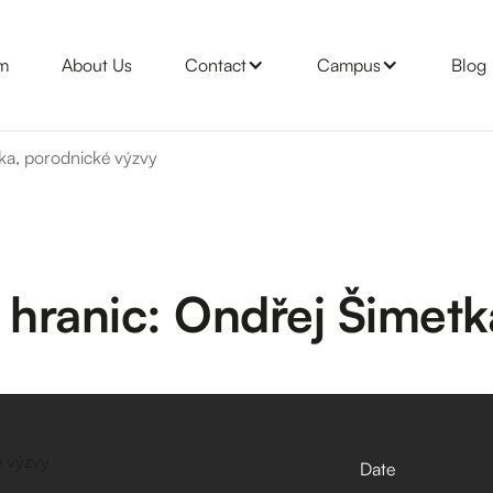
m
About Us
Contact
Campus
Blog
tka, porodnické výzvy
 hranic: Ondřej Šimet
Date