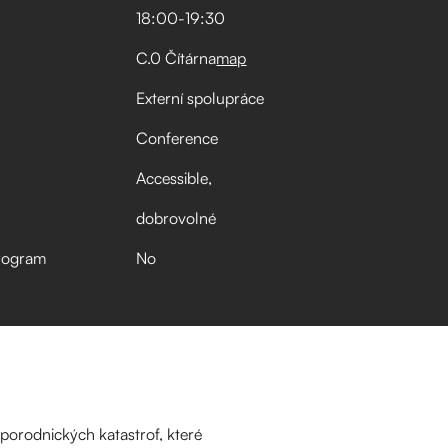
18:00
-
19:30
C.0 Čítárna
map
Externí spolupráce
Conference
Accessible
dobrovolné
rogram
No
porodnických katastrof, které