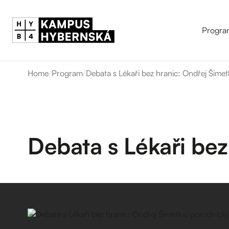
Progra
Home
/
Program
/
Debata s Lékaři bez hranic: Ondřej Šime
Debata s Lékaři bez