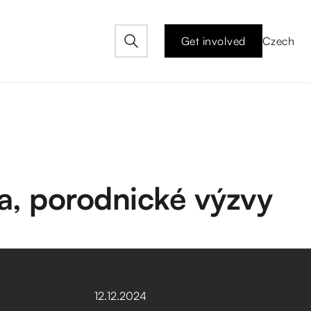
Get involved
Czech
ka, porodnické výzvy
12
.
12
.
2024