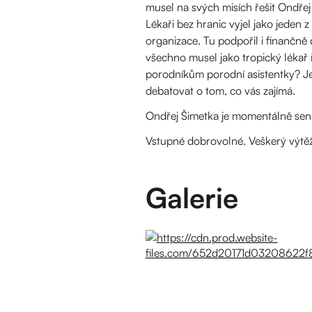
musel na svých misích řešit Ondře
Lékaři bez hranic vyjel jako jeden
organizace. Tu podpořil i finančně
všechno musel jako tropický lékař ř
porodníkům porodní asistentky? Je 
debatovat o tom, co vás zajímá.
Ondřej Šimetka je momentálně senát
Vstupné dobrovolné. Veškerý výtěž
Galerie