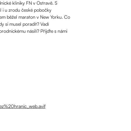
ické kliniky FN v Ostravě. S
ál i u zrodu české pobočky
lem běžel maraton v New Yorku. Co
dy si musel poradit? Vadí
orodnickému násilí? Přijďte s námi