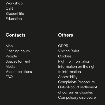
Workshop
Café
Student life
Education
Contacts
Others
Map
GDPR
Opening hours
Visiting Rules
People
Cookies
Spaces for rent
Right to information
Media
Information on the right
Vacant positions
to information
FAQ
Accessibility
Complaints Procedure
Out-of-court settlement
of consumer disputes
Compulsory disclosure