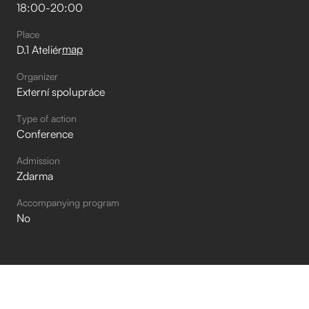
18:00
-
20:00
Place
map
D.1 Ateliér
Organizer
Externí spolupráce
Type of action
Conference
Admission
Zdarma
Accompanying program
No