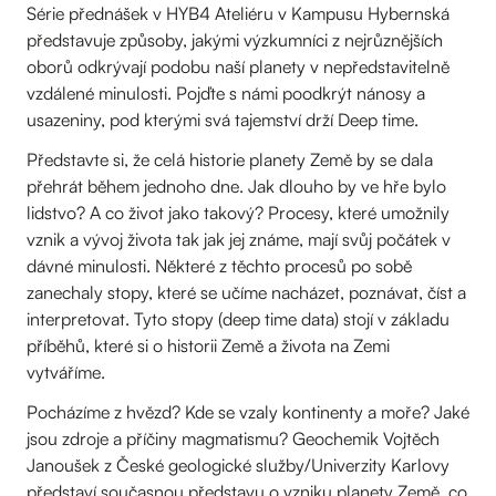
Série přednášek v HYB4 Ateliéru v Kampusu Hybernská
představuje způsoby, jakými výzkumníci z nejrůznějších
oborů odkrývají podobu naší planety v nepředstavitelně
vzdálené minulosti. Pojďte s námi poodkrýt nánosy a
usazeniny, pod kterými svá tajemství drží Deep time.
Představte si, že celá historie planety Země by se dala
přehrát během jednoho dne. Jak dlouho by ve hře bylo
lidstvo? A co život jako takový? Procesy, které umožnily
vznik a vývoj života tak jak jej známe, mají svůj počátek v
dávné minulosti. Některé z těchto procesů po sobě
zanechaly stopy, které se učíme nacházet, poznávat, číst a
interpretovat. Tyto stopy (deep time data) stojí v základu
příběhů, které si o historii Země a života na Zemi
vytváříme.
Pocházíme z hvězd? Kde se vzaly kontinenty a moře? Jaké
jsou zdroje a příčiny magmatismu? Geochemik Vojtěch
Janoušek z České geologické služby/Univerzity Karlovy
představí současnou představu o vzniku planety Země, co