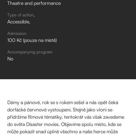
Theatre and performance
Type of action
Accessible
Admission
100 Kč (pouze na místě)
Accompanying program
No
Dámy a pánové, rok se s rokem sešel a nás opět čeká
dorťácké červnové vystoupení. Stejně jako vloni se
přidržíme filmové tématiky, tentokrát vás však zavedeme
do světa Disaster movies. Objevíme spolu místo, kde se
může pokazit snad úplně všechno a naše herce může