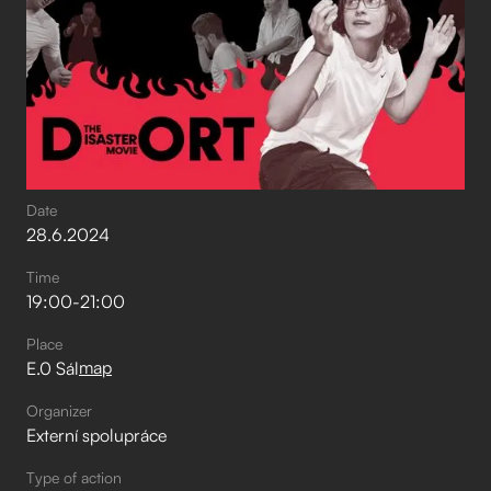
Date
28
.
6
.
2024
Time
19:00
-
21:00
Place
map
E.0 Sál
Organizer
Externí spolupráce
Type of action