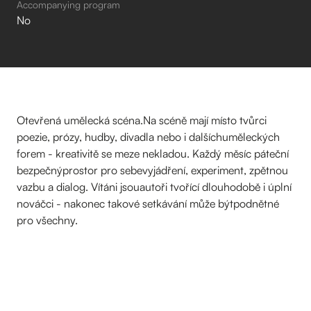
Accompanying program
No
Otevřená umělecká scéna.Na scéně mají místo tvůrci
poezie, prózy, hudby, divadla nebo i dalšíchuměleckých
forem - kreativitě se meze nekladou. Každý měsíc páteční
bezpečnýprostor pro sebevyjádření, experiment, zpětnou
vazbu a dialog. Vítáni jsouautoři tvořící dlouhodobě i úplní
nováčci - nakonec takové setkávání může býtpodnětné
pro všechny.