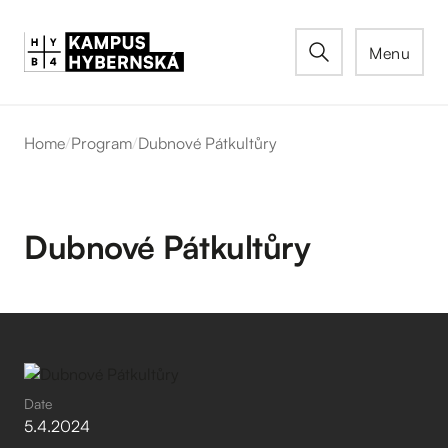
Menu
Home
/
Program
/
Dubnové Pátkultůry
Dubnové Pátkultůry
Date
5
.
4
.
2024