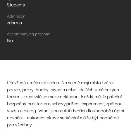
Students
Admission
zdarma
Accompanying program
No
Otevřená umělecká scéna. Na scéně mají místo tvůrci
poezie, prózy, hudby, divadla nebo i dalších uměleckých
forem - kreativitě se meze nekladou. Každý měsíc páteční
bezpečný prostor pro sebevyjádření, experiment, zpětnou
vazbu a dialog. Vítáni jsou autoři tvořící dlouhodobě i úplní
nováčci - nakonec takové setkávání může být podnětné
pro všechny.