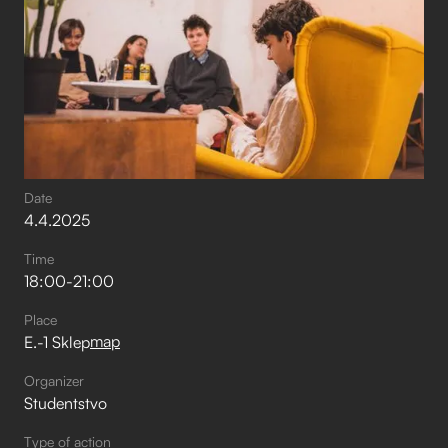
Date
4
.
4
.
2025
Time
18:00
-
21:00
Place
map
E.-1 Sklep
Organizer
Studentstvo
Type of action