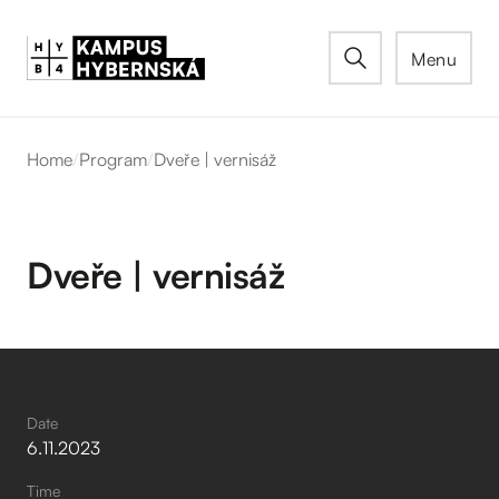
Menu
Home
/
Program
/
Dveře | vernisáž
Dveře | vernisáž
Date
6
.
11
.
2023
Time