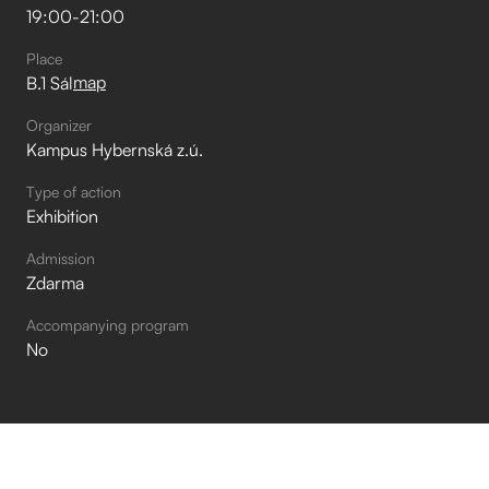
19:00
-
21:00
Place
map
B.1 Sál
Organizer
Kampus Hybernská z.ú.
Type of action
Exhibition
Admission
Zdarma
Accompanying program
No