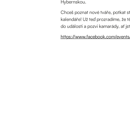
Hybernskou.
Chceš poznat nové tváře, potkat sta
kalendáře! Už teď prozradíme, že těš
do události a pozvi kamarády, ať js
https://www.facebook.com/even