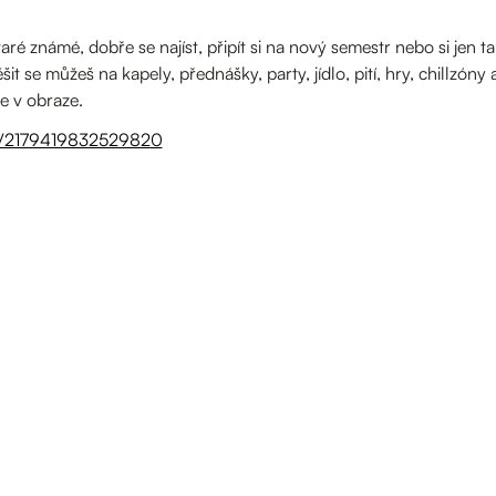
ré známé, dobře se najíst, připít si na nový semestr nebo si jen ta
it se můžeš na kapely, přednášky, party, jídlo, pití, hry, chillzóny 
te v obraze.
ts/2179419832529820