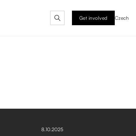
Get involved
Czech
8
.
10
.
2025