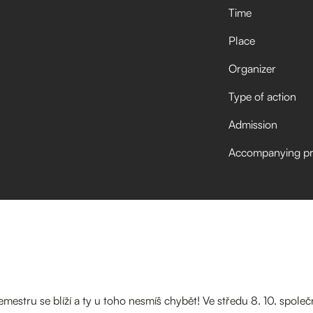
Time
Place
Organizer
Type of action
Admission
Accompanying p
emestru se blíží a ty u toho nesmíš chybět! Ve středu 8. 10. spol