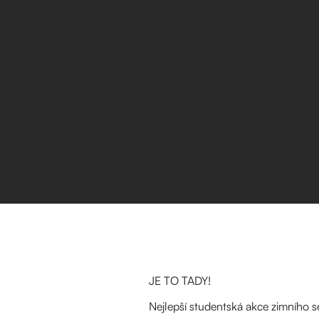
JE TO TADY!
Nejlepší studentská akce zimního s