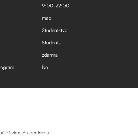
9:00
-
22:00
map
Studentstvo
Students
zdarma
rogram
No
ečně oživíme Studentskou