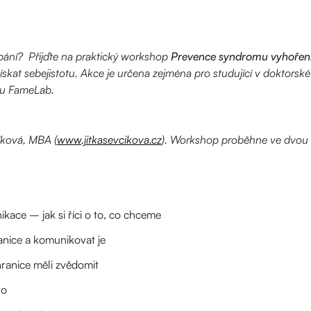
rpání? Přijďte na praktický workshop
Prevence syndromu vyhoření
 získat sebejistotu. Akce je určena zejména pro studující v doktorsk
tu FameLab.
íková, MBA (
www.jitkasevcikova.cz
). Workshop proběhne ve dvou b
ce – jak si říci o to, co chceme
nice a komunikovat je
hranice měli zvědomit
to