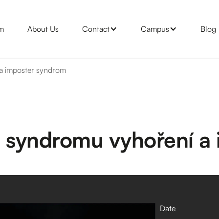
m
About Us
Contact
Campus
Blog
a imposter syndrom
 syndromu vyhoření a
Date