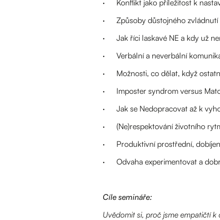
· Konflikt jako příležitost k nasta
· Způsoby důstojného zvládnutí 
· Jak říci laskavé NE a kdy už ne
· Verbální a neverbální komunikace
· Možnosti, co dělat, když ostatn
· Imposter syndrom versus Matou
· Jak se Nedopracovat až k vyhoře
· (Ne)respektování životního rytm
· Produktivní prostřední, dobíjení
· Odvaha experimentovat a dobro
Cíle semináře:
Uvědomit si, proč jsme empatičtí k