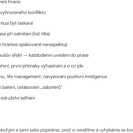
vení hranic
vyhroceného konfliktu
musí být laskavé
 při odmítání (řeč těla)
í hranice opakovaně nerespektují
šův efekt – každodenní uvedení do praxe
ní, první příznaky vyhasínání a o co jde
u, life management, navyšování pozitivní inteligence
 baterií, oslabování „sabotérů“
družství selhání
 druhým a sami sebe popíráme, proč si nevěříme a vyhýbáme se kon