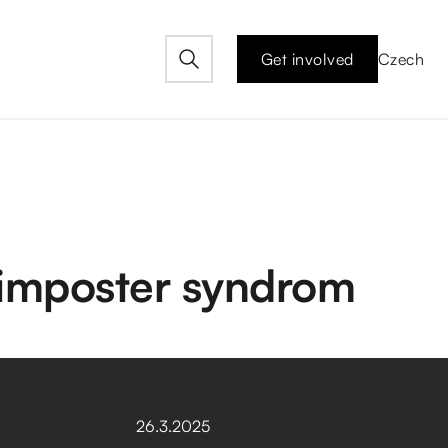
Get involved
Czech
 imposter syndrom
26
.
3
.
2025