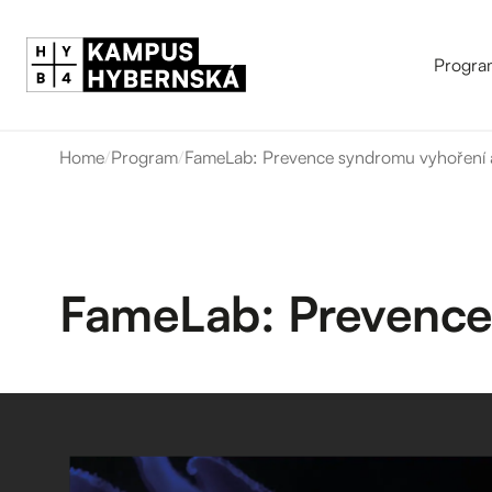
Progra
Home
/
Program
/
FameLab: Prevence syndromu vyhoření 
FameLab: Prevence