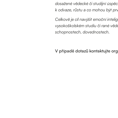
dosažené vědecké či studijní úspě
k odvaze, růstu a co mohou být prv
Celkově je cíl navýšit emoční intel
vysokoškolském studiu či rané věde
schopnostech, dovednostech.
V případě dotazů kontaktujte org