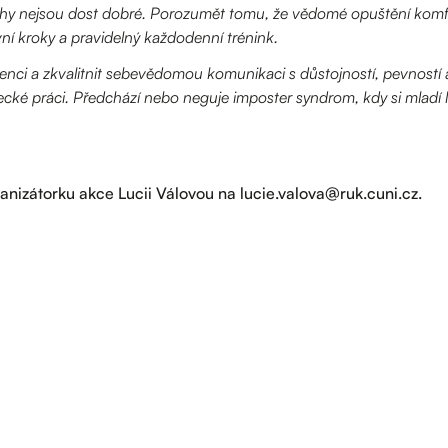
chy nejsou dost dobré. Porozumět tomu, že vědomé opuštění komfor
ní kroky a pravidelný každodenní trénink.
igenci a zkvalitnit sebevědomou komunikaci s důstojností, pevností
cké práci. Předchází nebo neguje imposter syndrom, kdy si mladí l
anizátorku akce Lucii Válovou na lucie.valova@ruk.cuni.cz.