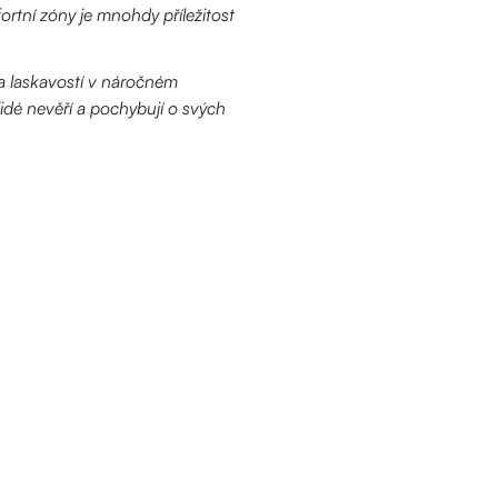
tní zóny je mnohdy příležitost
 a laskavostí v náročném
idé nevěří a pochybují o svých