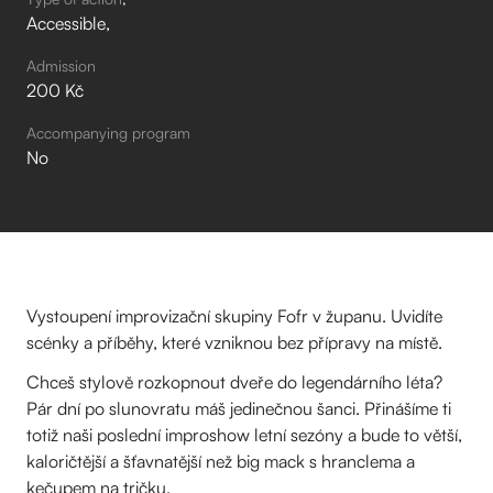
Accessible
Admission
200 Kč
Accompanying program
No
Vystoupení improvizační skupiny Fofr v županu. Uvidíte
scénky a příběhy, které vzniknou bez přípravy na místě.
Chceš stylově rozkopnout dveře do legendárního léta?
Pár dní po slunovratu máš jedinečnou šanci. Přinášíme ti
totiž naši poslední improshow letní sezóny a bude to větší,
kaloričtější a šťavnatější než big mack s hranclema a
kečupem na tričku.