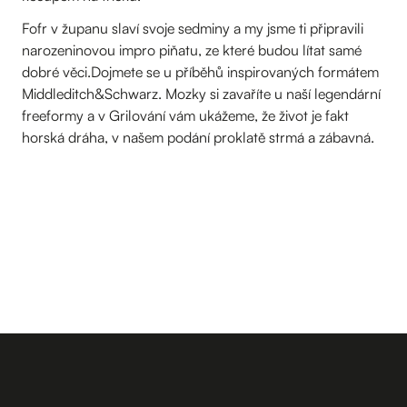
Fofr v županu slaví svoje sedminy a my jsme ti připravili
narozeninovou impro piňatu, ze které budou lítat samé
dobré věci.Dojmete se u příběhů inspirovaných formátem
Middleditch&Schwarz. Mozky si zavaříte u naší legendární
freeformy a v Grilování vám ukážeme, že život je fakt
horská dráha, v našem podání proklatě strmá a zábavná.