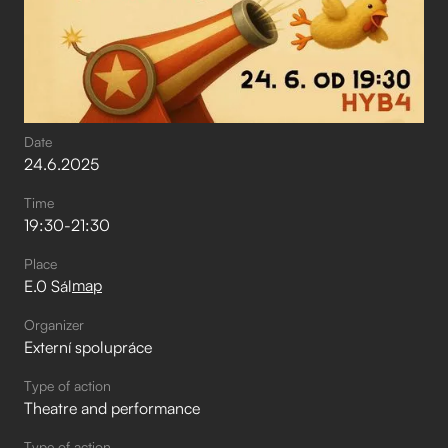
Date
24
.
6
.
2025
Time
19:30
-
21:30
Place
map
E.0 Sál
Organizer
Externí spolupráce
Type of action
Theatre and performance
Type of action