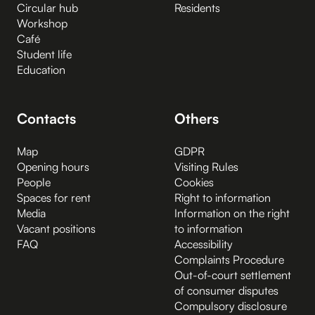
Circular hub
Residents
Workshop
Café
Student life
Education
Contacts
Others
Map
GDPR
Opening hours
Visiting Rules
People
Cookies
Spaces for rent
Right to information
Media
Information on the right
Vacant positions
to information
FAQ
Accessibility
Complaints Procedure
Out-of-court settlement
of consumer disputes
Compulsory disclosure