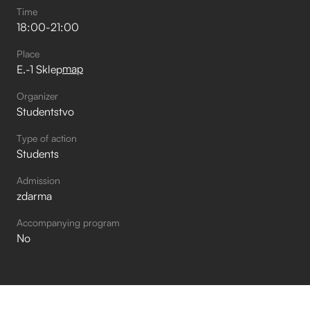
Time
18:00
-
21:00
Place
map
E.-1 Sklep
Organizer
Studentstvo
Type of action
Students
Admission
zdarma
Accompanying program
No