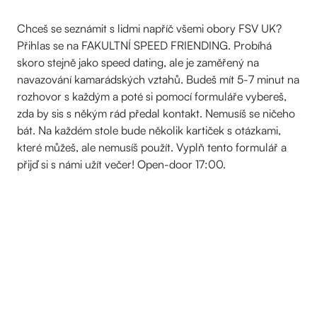
Chceš se seznámit s lidmi napříč všemi obory FSV UK?
Přihlas se na FAKULTNÍ SPEED FRIENDING. Probíhá
skoro stejně jako speed dating, ale je zaměřený na
navazování kamarádských vztahů. Budeš mít 5-7 minut na
rozhovor s každým a poté si pomocí formuláře vybereš,
zda by sis s někým rád předal kontakt. Nemusíš se ničeho
bát. Na každém stole bude několik kartiček s otázkami,
které můžeš, ale nemusíš použít. Vyplň tento formulář a
přijď si s námi užít večer! Open-door 17:00.