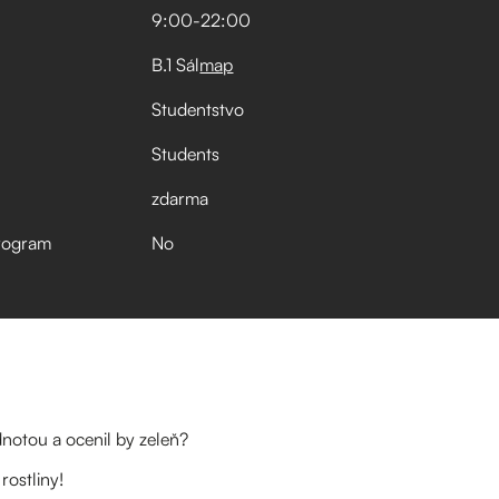
9:00
-
22:00
B.1 Sál
map
Studentstvo
Students
zdarma
rogram
No
dnotou a ocenil by zeleň?
rostliny!