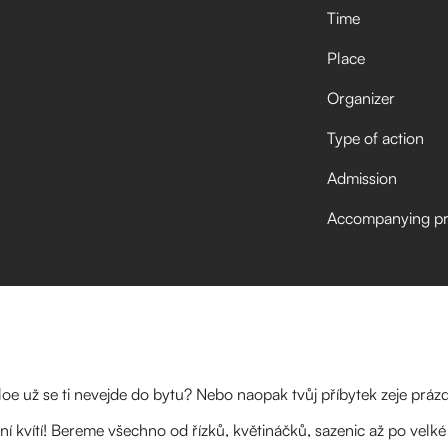
Time
Place
Organizer
Type of action
Admission
Accompanying p
loe už se ti nevejde do bytu? Nebo naopak tvůj příbytek zeje práz
ní kvítí! Bereme všechno od řízků, květináčků, sazenic až po velké 