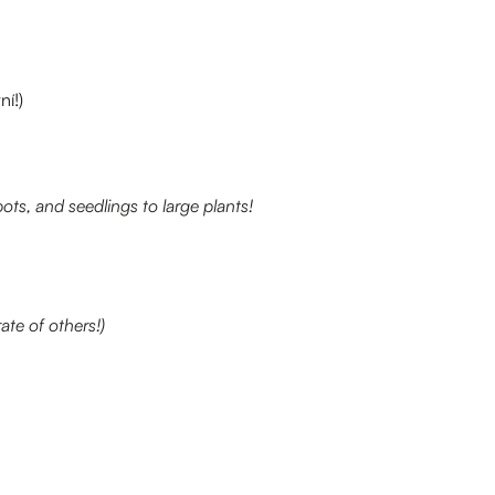
í!)
ts, and seedlings to large plants!
te of others!)