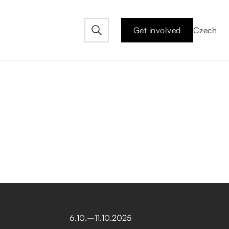
Get involved
Czech
6
.
10
.
–⁠
11
.
10
.
2025