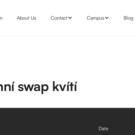
m
About Us
Contact
Campus
Blog
ní swap kvítí
Date