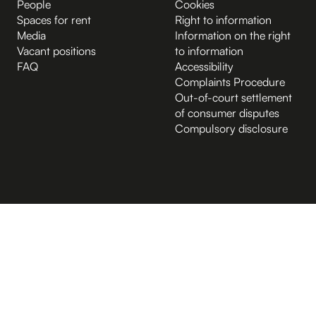
People
Cookies
Spaces for rent
Right to information
Media
Information on the right
Vacant positions
to information
FAQ
Accessibility
Complaints Procedure
Out-of-court settlement
of consumer disputes
Compulsory disclosure
B.2 Půda
Entrance from the Hybernská street
A.-1 Sklep
D.-1 Sklep
D.4 Podcastové studio
D.4 Sál