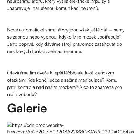
neurostimulátoru, který vysílá elektrické impulzy a
„napravuje“ narušenou komunikaci neuronů.
Nové automatické stimulátory jdou však ještě dál – samy
se zapnou nebo vypnou, kdykoliv to mozek „potřebuje“.
Je to poprvé, kdy dáváme stroji pravomoc zasahovat do
mozkových funkcí zcela autonomně.
Otevíráme tím dveře k lepší léčbě, ale také k etickým
otázkám: Kde končí léčba a začíná manipulace? Komu
patří kontrola nad naším mozkem? A co to znamená pro
naši svobodu?
Galerie