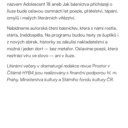
názvem Adolescent 18 aneb Jak básnictva přicházejí o
iluze bude oslavou osmnácti let poezie, přátelství, tápání,
omylů i malých literárních vítězství.
Nabídneme autorská čtení básnictev, která s námi rostla,
stárla, (ne)dospěla. Na programu budou texty ze šuplíků i
z nových sbírek, historky ze zákulisí nakladatelství a
možná i jeden dort – bez metafor. Oslavíme poezii, která
neztrácí víru ve slovo – ani v iluze.
Literární večery v dramaturgii redakce revue Prostor v
Čítárně HYB4 jsou realizovány s finanční podporou hl. m.
Prahy, Ministerstva kultury a Státního fondu kultury ČR.