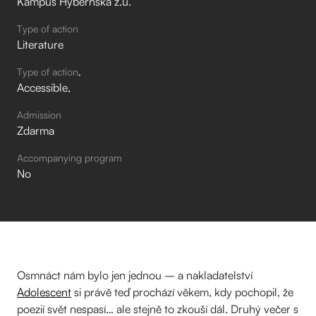
Kampus Hybernská z.ú.
Type of action
Literature
Type of action
Accessible
Admission
Zdarma
Accompanying program
No
Osmnáct nám bylo jen jednou – a nakladatelství
Adolescent
si právě teď prochází věkem, kdy pochopil, že
poezií svět nespasí… ale stejně to zkouší dál. Druhý večer s