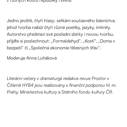
z různých koutů republiky i světa.
Jedno jeviště, čtyři hlasy; setkání současného básnictva,
jehož tvorba nabízí čtyři různé poetiky, jazyky, intimity.
Autorstvo představí své poslední sbírky i novou tvorbu,
přijďte si poslechnout; „Formaldehyd“, „Kosti“, „Doma v
bezpečí“ či „Společná ekonomie tělesných šťáv“.
Moderuje Anna Luňáková
Literární večery v dramaturgii redakce revue Prostor v
Čítárně HYB4 jsou realizovány s finanční podporou hl. m.
Prahy, Ministerstva kultury a Státního fondu kultury ČR.