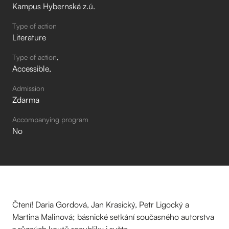
Kampus Hybernská z.ú.
Type of action
Literature
Type of action
Accessible
Admission
Zdarma
Accompanying program
No
Čtení! Daria Gordová, Jan Krasický, Petr Ligocký a
Martina Malinová; básnické setkání současného autorstva