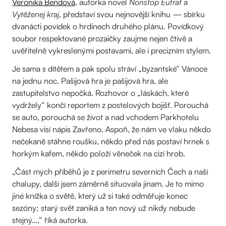
Veronika Bendová
, autorka novel
Nonstop Eufrat
a
Vytěženej kraj
, představí svou nejnovější knihu — sbírku
dvanácti povídek o hrdinech druhého plánu. Povídkový
soubor respektované prozaičky zaujme nejen čtivě a
uvěřitelně vykreslenými postavami, ale i precizním stylem.
Je sama s dítětem a pak spolu stráví „byzantské“ Vánoce
na jednu noc. Pašijová hra je pašijová hra, ale
zastupitelstvo nepočká. Rozhovor o „láskách, které
vydržely“ končí reportem z postelových bojišť. Porouchá
se auto, porouchá se život a nad vchodem Parkhotelu
Nebesa visí nápis Zavřeno. Aspoň, že nám ve vlaku někdo
nečekaně stáhne roušku, někdo před nás postaví hrnek s
horkým kafem, někdo položí věneček na cizí hrob.
„Část mých příběhů je z perimetru severních Čech a naší
chalupy, další jsem záměrně situovala jinam. Je to mimo
jiné knížka o světě, který už si také odměřuje konec
sezóny; starý svět zaniká a ten nový už nikdy nebude
stejný…,“ říká autorka.