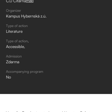
map
C.0 Čítárna
Organizer
Kampus Hybernská z.ú.
Type of action
Literature
Type of action
Accessible
Admission
Zdarma
Accompanying program
No