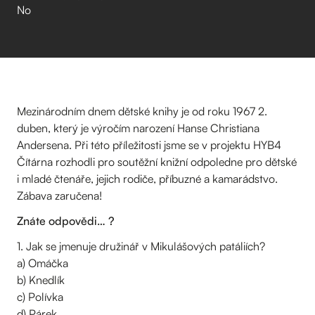
No
Mezinárodním dnem dětské knihy je od roku 1967 2.
duben, který je výročím narození Hanse Christiana
Andersena. Při této příležitosti jsme se v projektu HYB4
Čítárna rozhodli pro soutěžní knižní odpoledne pro dětské
i mladé čtenáře, jejich rodiče, příbuzné a kamarádstvo.
Zábava zaručena!
Znáte odpovědi… ?
1. Jak se jmenuje družinář v Mikulášových patáliích?
a) Omáčka
b) Knedlík
c) Polívka
d) Párek