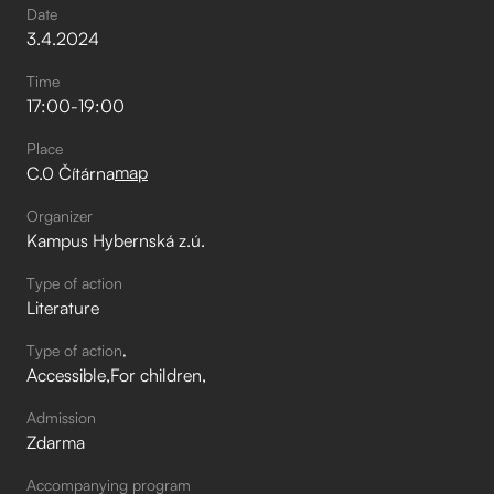
Date
3
.
4
.
2024
Time
17:00
-
19:00
Place
map
C.0 Čítárna
Organizer
Kampus Hybernská z.ú.
Type of action
Literature
Type of action
Accessible
For children
Admission
Zdarma
Accompanying program