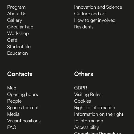
Program
Innovation and Science
About Us
Culture and art
Gallery
How to get involved
Circular hub
Residents
Workshop
Café
Student life
Education
Contacts
Others
Map
GDPR
Opening hours
Visiting Rules
People
Cookies
Spaces for rent
Right to information
Media
Information on the right
Vacant positions
to information
FAQ
Accessibility
Complaints Procedure