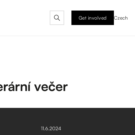
Get involved
Czech
erární večer
11
.
6
.
2024