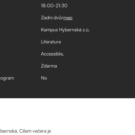
18:00
-
21:30
Zadní dvůr
map
Kampus Hybernská z.ú.
Literature
Accessible
Zdarma
rogram
No
bernská. Cílem večera je