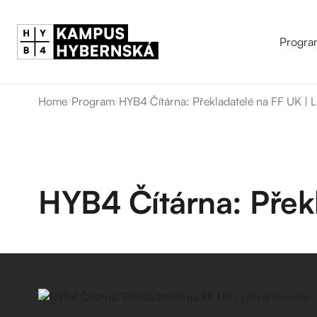
Progra
Home
/
Program
/
HYB4 Čítárna: Překladatelé na FF UK | Li
HYB4 Čítárna: Překl