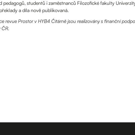
ad pedagogů, studentů i zaměstnanců Filozofické fakulty Univerzi
řeklady a díla nově publikovaná.
kce revue Prostor v HYB4 Čítárně jsou realizovány s finanční podpo
y ČR.