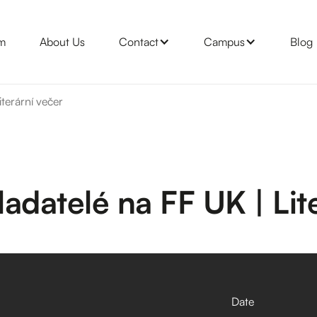
m
About Us
Contact
Campus
Blog
terární večer
adatelé na FF UK | Lit
Date