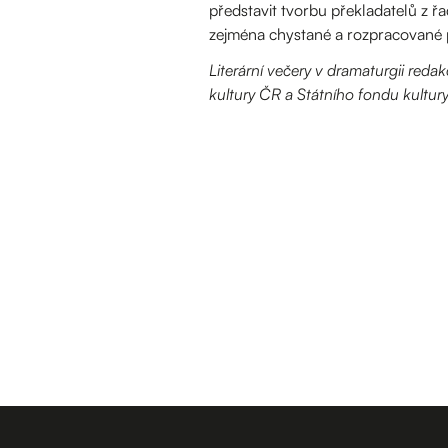
představit tvorbu překladatelů z ř
zejména chystané a rozpracované p
Literární večery v dramaturgii reda
kultury ČR a Státního fondu kultur