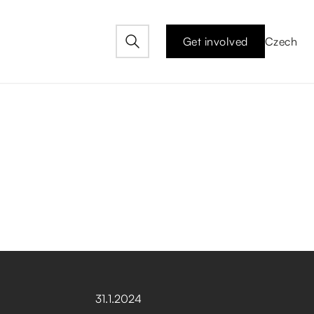
Get involved
Czech
31
.
1
.
2024