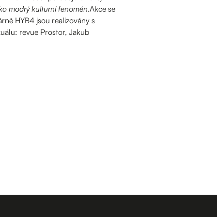
ko modrý kulturní fenomén
.Akce se
árně HYB4 jsou realizovány s
zuálu: revue Prostor, Jakub