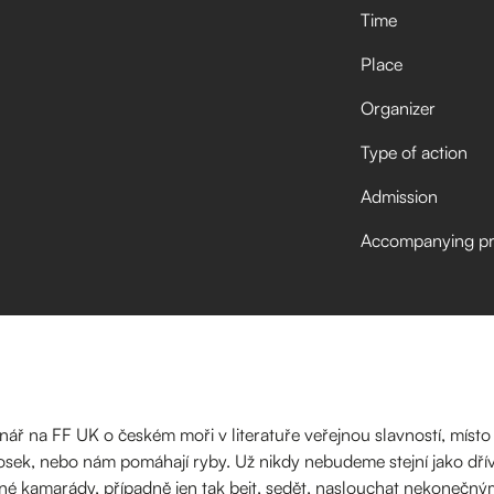
Time
Place
Organizer
Type of action
Admission
Accompanying p
nář na FF UK o českém moři v literatuře veřejnou slavností, míst
osek, nebo nám pomáhají ryby. Už nikdy nebudeme stejní jako dřív.P
acené kamarády, případně jen tak bejt, sedět, naslouchat nekonečn