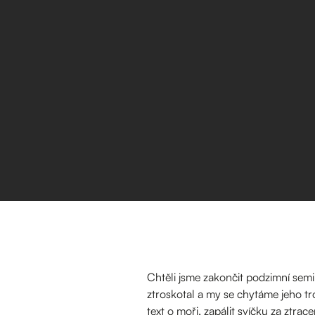
Chtěli jsme zakončit podzimní semi
ztroskotal a my se chytáme jeho tr
text o moři, zapálit svíčku za ztr