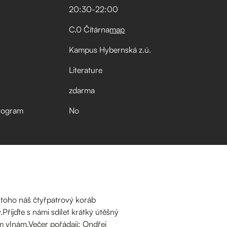
20:30
-
22:00
C.0 Čítárna
map
Kampus Hybernská z.ú.
Literature
zdarma
rogram
No
o toho náš čtyřpatrový koráb
řijďte s námi sdílet krátký útěšný
ým vlnám.Večer pořádají: Ondřej