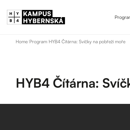
Progra
Home
/
Program
/
HYB4 Čítárna: Svíčky na pobřeží moře
HYB4 Čítárna: Svíč