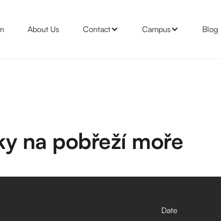
m
About Us
Contact
Campus
Blog
ky na pobřeží moře
Date