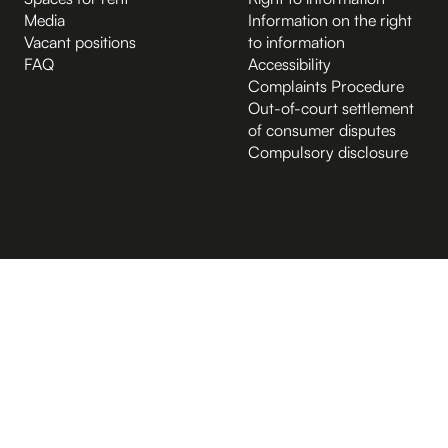
Media
Information on the right
Vacant positions
to information
FAQ
Accessibility
Complaints Procedure
Out-of-court settlement
of consumer disputes
Compulsory disclosure
B.2 Půda
Entrance from the Hybernská street
A.-1 Sklep
D.-1 Sklep
D.4 Podcastové studio
D.4 Sál
Kampus Hybernská