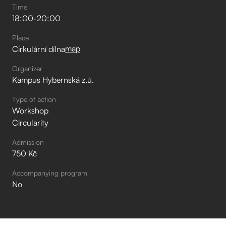
Time
18:00
-
20:00
Place
map
Cirkulární dílna
Organizer
Kampus Hybernská z.ú.
Type of action
Workshop
Circularity
Admission
750 Kč
Accompanying program
No