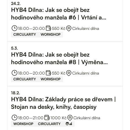
24
.
2
.
HYB4 Dílna: Jak se obejít bez
hodinového manžela #6 | Vrtání a
kotvení
18:00
–⁠
20:00
550 Kč
Cirkulární dílna
CIRCULARITY
WORKSHOP
5
.
3
.
HYB4 Dílna: Jak se obejít bez
hodinového manžela #8 | Výměna
zámku
18:00
–⁠
20:00
550 Kč
Cirkulární dílna
CIRCULARITY
WORKSHOP
18
.
2
.
HYB4 Dílna: Základy práce se dřevem |
Stojan na desky, knihy, časopisy
18:00
–⁠
21:00
1000 Kč
Cirkulární dílna
WORKSHOP
CIRCULARITY
🧑‍🦽