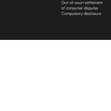
Out-of-court settlement
of consumer disputes
Compulsory disclosure
B.2 Půda
Entrance from the Hybernská street
A.-1 Sklep
D.-1 Sklep
D.4 Podcastové studio
D.4 Sál
Kampus Hybernská
D.1 Poradenské centrum
Studio Mr. Wombat
Budova A
B - Studentský dům
Back yard