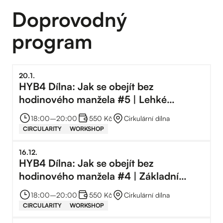
Doprovodný
program
20
.
1
.
HYB4 Dílna: Jak se obejít bez
hodinového manžela #5 | Lehké
elektrické opravy
18:00
–⁠
20:00
550 Kč
Cirkulární dílna
CIRCULARITY
WORKSHOP
16
.
12
.
HYB4 Dílna: Jak se obejít bez
hodinového manžela #4 | Základní
instalatérské práce
18:00
–⁠
20:00
550 Kč
Cirkulární dílna
CIRCULARITY
WORKSHOP