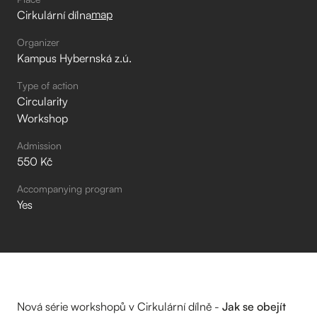
map
Cirkulární dílna
Organizer
Kampus Hybernská z.ú.
Type of action
Circularity
Workshop
Admission
550 Kč
Accompanying program
Yes
Nová série workshopů v Cirkulární dílně -
Jak se obejít