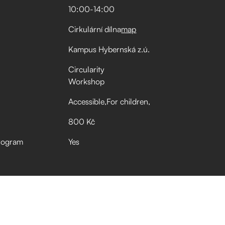
10:00
-
14:00
Cirkulární dílna
map
Kampus Hybernská z.ú.
Circularity
Workshop
Accessible
For children
800 Kč
rogram
Yes