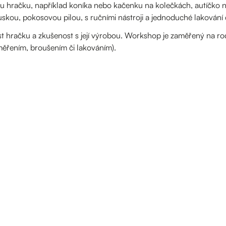
ěnou hračku, například koníka nebo kačenku na kolečkách, autíč
ruskou, pokosovou pilou, s ručními nástroji a jednoduché lakování 
 hračku a zkušenost s její výrobou. Workshop je zaměřený na rod
měřením, broušením či lakováním).