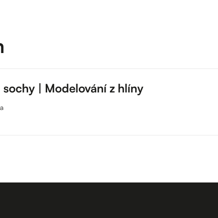
m
 sochy | Modelování z hlíny
na