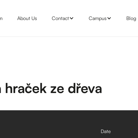
m
About Us
Contact
Campus
Blog
 hraček ze dřeva
Date