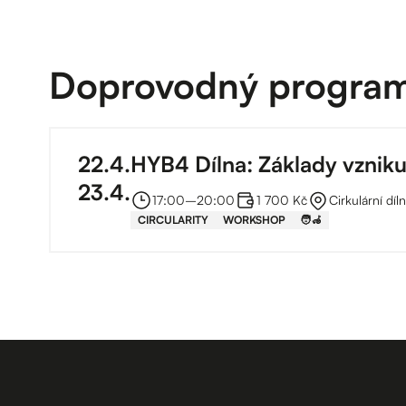
Doprovodný progra
22
.
4
.
HYB4 Dílna: Základy vzniku
23
.
4
.
17:00
–⁠
20:00
1 700 Kč
Cirkulární díl
CIRCULARITY
WORKSHOP
🧑‍🦽