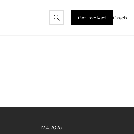
Get involved
Czech
12
.
4
.
2025