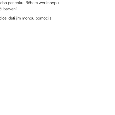
ko nebo panenku. Během workshopu
či barvení.
iče, děti jim mohou pomoci s