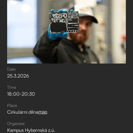
Date
25
.
3
.
2026
Time
18:00
-
20:30
Place
map
Cirkulární dílna
Organizer
Kampus Hybernská z.ú.