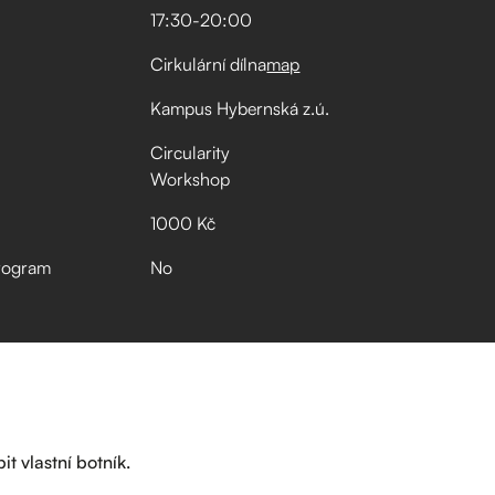
17:30
-
20:00
Cirkulární dílna
map
Kampus Hybernská z.ú.
Circularity
Workshop
1000 Kč
rogram
No
it vlastní botník.