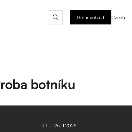
Get involved
Czech
ýroba botníku
19
.
11
.
–⁠
26
.
11
.
2025