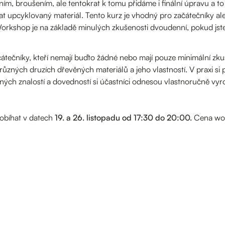
ím, broušením, ale tentokrat k tomu přidáme i finální úpravu a to
t upcyklovaný materiál. Tento kurz je vhodný pro začátečníky ale i
rkshop je na základě minulých zkušenosti dvoudenní, pokud jste al
tečníky, kteří nemají buďto žádné nebo mají pouze minimální zkuš
o různých druzích dřevěných materiálů a jeho vlastností. V praxi si
ných znalostí a dovedností si účastníci odnesou vlastnoručně vy
obíhat v datech
19. a 26. listopadu od 17:30 do 20:00.
Cena wo