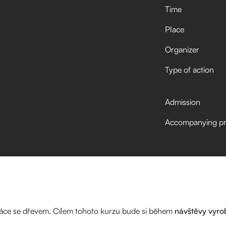
Time
Place
Organizer
Type of action
Admission
Accompanying p
ráce se dřevem. Cílem tohoto kurzu bude si během
návštěvy vyrob