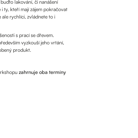
 buďto lakování, či nanášení
 ty, kteří mají zájem pokračovat
e rychlíci, zvládnete to i
enosti s prací se dřevem.
 především vyzkouší jeho vrtání,
robený produkt.
rkshopu
zahrnuje oba termíny