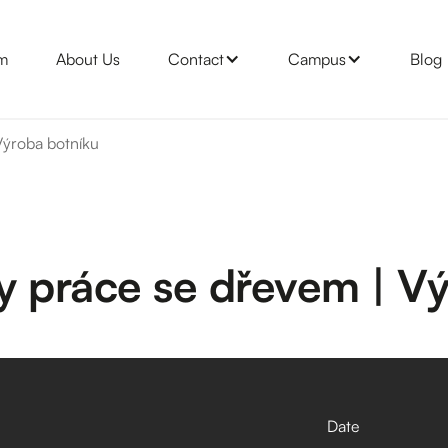
m
About Us
Contact
Campus
Blog
Výroba botníku
y práce se dřevem | V
Date